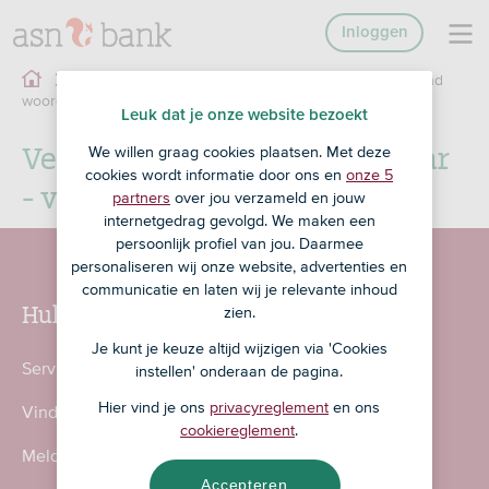
Inloggen
Verklarend
Overig
Explaining word edit page
woord - Game 9 jaar - vraag 1 ja
Leuk dat je onze website bezoekt
Verklarend woord - Game 9 jaar
We willen graag cookies plaatsen. Met deze
cookies wordt informatie door ons en
onze 5
- vraag 1 ja
partners
over jou verzameld en jouw
internetgedrag gevolgd. We maken een
persoonlijk profiel van jou. Daarmee
personaliseren wij onze website, advertenties en
communicatie en laten wij je relevante inhoud
Hulp nodig?
zien.
Je kunt je keuze altijd wijzigen via 'Cookies
Service en contact
instellen' onderaan de pagina.
Hier vind je ons
privacyreglement
en ons
Vind een ASN-kantoor
cookiereglement
.
Meld fraude en incidenten
Accepteren