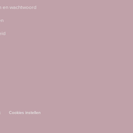
 en wachtwoord
en
eid
k
Cookies instellen