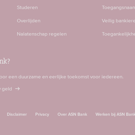
Studeren
Toegangsnaam
Overlijden
Veilig bankier
Nalatenschap regelen
Toegankelijkh
nk?
voor een duurzame en eerlijke toekomst voor iedereen.
w geld
Disclaimer
Privacy
Over ASN Bank
Werken bij ASN Ban