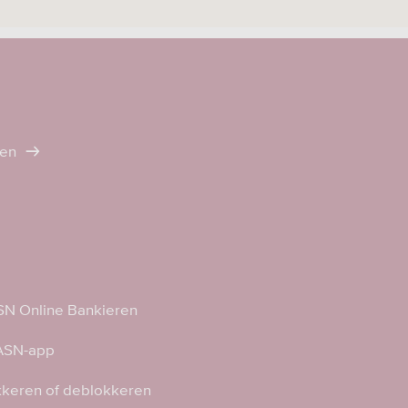
ten
N Online Bankieren
 ASN-app
kkeren of deblokkeren