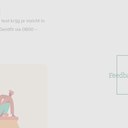
t
test krijg je inzicht in
 Geldfit via 0800 –
Feedb