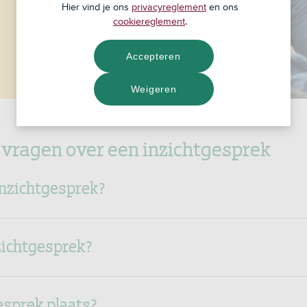
Hier vind je ons
privacyreglement
en ons
cookiereglement
.
Accepteren
Weigeren
 vragen over een inzichtgesprek
inzichtgesprek?
zichtgesprek?
esprek plaats?