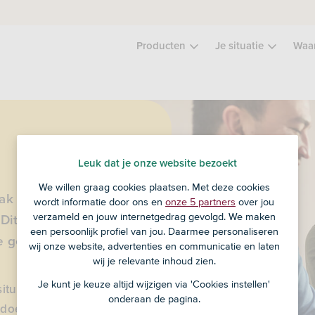
Producten
Je situatie
Waa
Leuk dat je onze website bezoekt
We willen graag cookies plaatsen. Met deze cookies
aak voor een
wordt informatie door ons en
onze 5 partners
over jou
verzameld en jouw internetgedrag gevolgd. We maken
Dit is een
een persoonlijk profiel van jou. Daarmee personaliseren
e geldzorgen.
wij onze website, advertenties en communicatie en laten
wij je relevante inhoud zien.
Je kunt je keuze altijd wijzigen via 'Cookies instellen'
ituatie.
onderaan de pagina.
e doet met het advies.