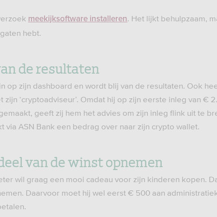
verzoek
. Het lijkt behulpzaam, m
meekijksoftware installeren
 gaten hebt.
 van de resultaten
in op zijn dashboard en wordt blij van de resultaten. Ook hee
t zijn ‘cryptoadviseur’. Omdat hij op zijn eerste inleg van € 2
gemaakt, geeft zij hem het advies om zijn inleg flink uit te b
t via ASN Bank een bedrag over naar zijn crypto wallet.
 deel van de winst opnemen
Peter wil graag een mooi cadeau voor zijn kinderen kopen. Da
pnemen. Daarvoor moet hij wel eerst € 500 aan administratie
betalen.