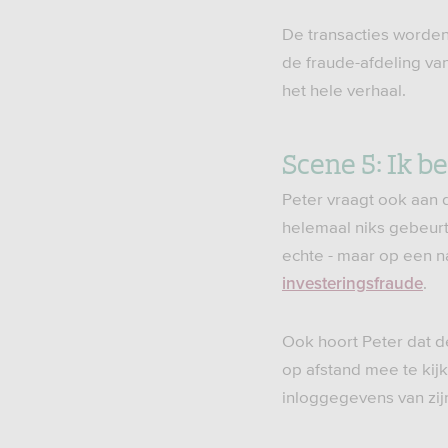
De transacties worde
de fraude-afdeling van
het hele verhaal.
Scene 5: Ik b
Peter vraagt ook aan d
helemaal niks gebeurt 
echte - maar op een na
.
investeringsfraude
Ook hoort Peter dat d
op afstand mee te kij
inloggegevens van zij