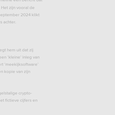
 Het zijn vooral de
september 2024 klikt
s achter.
t hem uit dat zij
n ‘kleine’ inleg van
rt ‘meekijksoftware’
n kopie van zijn
elstalige crypto-
t fictieve cijfers en