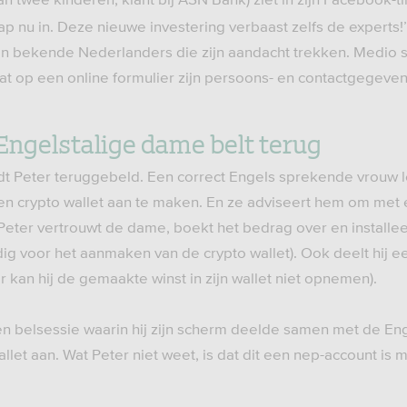
tap nu in. Deze nieuwe investering verbaast zelfs de experts!’
an bekende Nederlanders die zijn aandacht trekken. Medio 
 laat op een online formulier zijn persoons- en contactgegeven
Engelstalige dame belt terug
 Peter teruggebeld. Een correct Engels sprekende vrouw leg
 crypto wallet aan te maken. En ze adviseert hem om met ee
Peter vertrouwt de dame, boekt het bedrag over en installee
ig voor het aanmaken van de crypto wallet). Ook deelt hij ee
er kan hij de gemaakte winst in zijn wallet niet opnemen).
en belsessie waarin hij zijn scherm deelde samen met de Eng
let aan. Wat Peter niet weet, is dat dit een nep-account is me