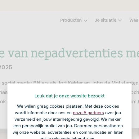
Producten
Je situatie
Waa
e van nepadvertenties m
 2025
p social media: BN’ers als Jort Kelder en John de Mol stapte
naam in advertenties voor nepbeleggingen te stoppen. Toch
Leuk dat je onze website bezoekt
 ook onder onze klanten. Lees het verhaal van Peter die ruim 
We willen graag cookies plaatsen. Met deze cookies
wordt informatie door ons en
onze 5 partners
over jou
verzameld en jouw internetgedrag gevolgd. We maken
een persoonlijk profiel van jou. Daarmee personaliseren
wij onze website, advertenties en communicatie en laten
wij je relevante inhoud zien.