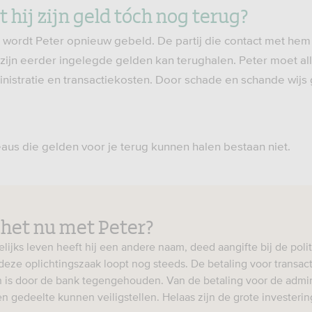
t hij zijn geld tóch nog terug?
wordt Peter opnieuw gebeld. De partij die contact met he
e zijn eerder ingelegde gelden kan terughalen. Peter moet a
nistratie en transactiekosten. Door schade en schande wij
eaus die gelden voor je terug kunnen halen bestaan niet.
 het nu met Peter?
elijks leven heeft hij een andere naam, deed aangifte bij de polit
eze oplichtingszaak loopt nog steeds. De betaling voor transac
n is door de bank tegengehouden. Van de betaling voor de admin
n gedeelte kunnen veiligstellen. Helaas zijn de grote investering