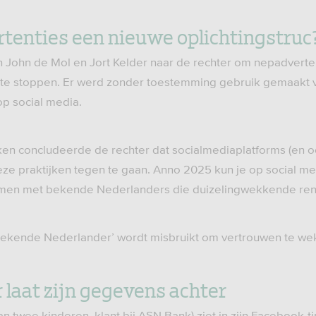
rtenties een nieuwe oplichtingstruc
en John de Mol en Jort Kelder naar de rechter om nepadverte
te stoppen. Er werd zonder toestemming gebruik gemaakt 
 op social media.
ken concludeerde de rechter dat socialmediaplatforms (en
e praktijken tegen te gaan. Anno 2025 kun je op social me
men met bekende Nederlanders die duizelingwekkende ren
 bekende Nederlander’ wordt misbruikt om vertrouwen te we
r laat zijn gegevens achter
van twee kinderen, klant bij ASN Bank) ziet in zijn Facebook-t