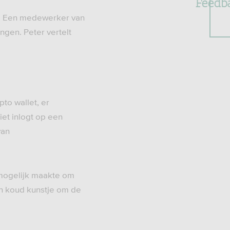
Feedb
k. Een medewerker van
ingen. Peter vertelt
to wallet, er
iet inlogt op een
van
t mogelijk maakte om
en koud kunstje om de