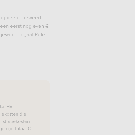
m opneemt beweert
lleen eerst nog even €
s geworden gaat Peter
ie. Het
tiekosten die
istratiekosten
en (in totaal €