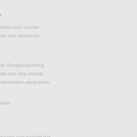
?
nties voor louche
van hun namen en
 ook Google) genoeg
dia dus nog steeds
dementen aanprijzen.
kken.
imeline een bericht dat