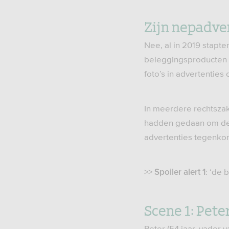
Zijn nepadve
Nee, al in 2019 stapt
beleggingsproducten 
foto’s in advertenties
In meerdere rechtsza
hadden gedaan om dez
advertenties tegenko
>>
: ‘de
Spoiler alert 1
Scene 1: Pete
Peter (54 jaar, vader 