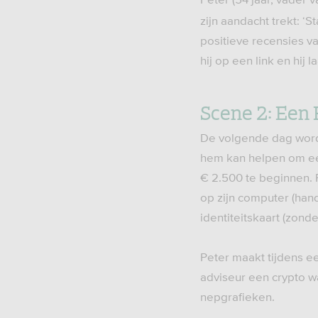
zijn aandacht trekt: ‘S
positieve recensies v
hij op een link en hij
Scene 2: Een 
De volgende dag wordt
hem kan helpen om een
€ 2.500 te beginnen. 
op zijn computer (hand
identiteitskaart (zond
Peter maakt tijdens e
adviseur een crypto wal
nepgrafieken.