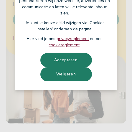
personaliseren wij onze website, advertenties en
later.
communicatie en laten wij je relevante inhoud
zien.
Open nu
Je kunt je keuze altijd wijzigen via 'Cookies
instellen' onderaan de pagina.
Ik ben al klant
Hier vind je ons
privacyreglement
en ons
cookiereglement
.
Accepteren
Weigeren