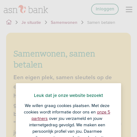
Inloggen
Samen betalen
Je situatie
Samenwonen
Samenwonen, samen
betalen
Een eigen plek, samen sleutels op de
deurmat, de eerste boodschappen in
huis. En dan: hoe doen jullie het met het
Leuk dat je onze website bezoekt
geld? Met een gezamenlijke
We willen graag cookies plaatsen. Met deze
cookies wordt informatie door ons en
onze 5
betaalrekening voorkom je de vraag
partners
over jou verzameld en jouw
"betaal jij deze of doe ik het?" en houden
internetgedrag gevolgd. We maken een
persoonlijk profiel van jou. Daarmee
jullie overzicht. Handig voor nu, fijn voor