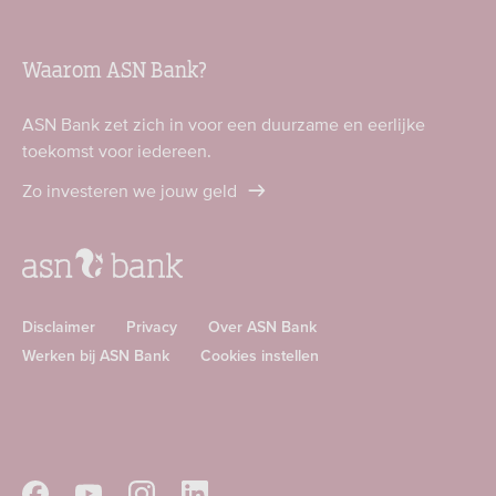
Waarom ASN Bank?
ASN Bank zet zich in voor een duurzame en eerlijke
toekomst voor iedereen.
Zo investeren we jouw geld
Disclaimer
Privacy
Over ASN Bank
Werken bij ASN Bank
Cookies instellen
Download
Download
ASN
ASN
app
app
Volg
Volg
Volg
Volg