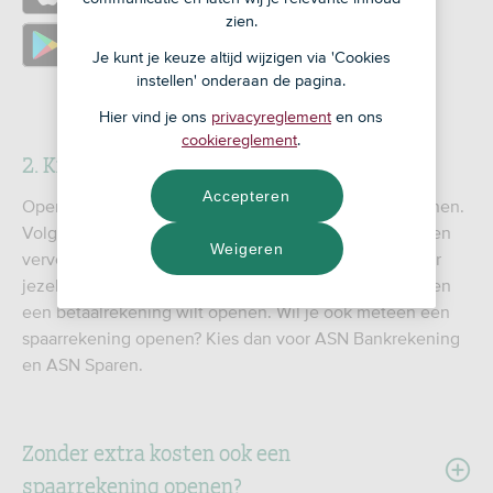
zien.
https://play.google.com/store/apps/details?
Je kunt je keuze altijd wijzigen via 'Cookies
id=nl.devolksbank.asn.bankieren
instellen' onderaan de pagina.
Hier vind je ons
privacyreglement
en ons
cookiereglement
.
2. Kies het product dat je wilt openen
Accepteren
Open de ASN-app en kies voor Nieuwe rekening openen.
Volg de stappen en kies bij producten voor "Betalen" en
Weigeren
vervolgens voor wie je een rekening wilt openen: voor
jezelf of samen. Kies de ASN Bankrekening als je alleen
een betaalrekening wilt openen. Wil je ook meteen een
spaarrekening openen? Kies dan voor ASN Bankrekening
en ASN Sparen.
Zonder extra kosten ook een
spaarrekening openen?