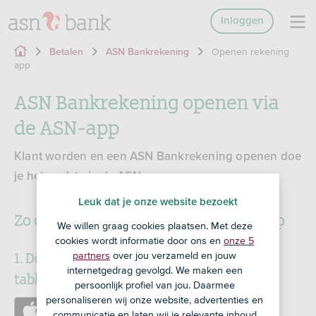
Inloggen
Openen rekening
Betalen
ASN Bankrekening
app
ASN Bankrekening openen via
de ASN-app
Klant worden en een ASN Bankrekening openen doe
je het snelst via de ASN-app.
Leuk dat je onze website bezoekt
Zo open je een rekening via de ASN-app
We willen graag cookies plaatsen. Met deze
cookies wordt informatie door ons en
onze 5
1. Download de ASN-app voor je telefoon of
partners
over jou verzameld en jouw
internetgedrag gevolgd. We maken een
tablet
persoonlijk profiel van jou. Daarmee
personaliseren wij onze website, advertenties en
https://apps.apple.com/nl/app/id1585770794
communicatie en laten wij je relevante inhoud