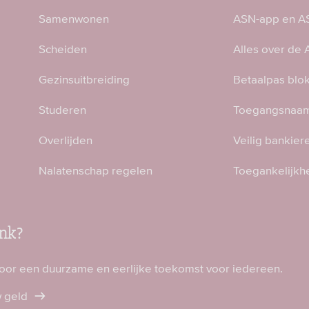
Samenwonen
ASN-app en AS
Scheiden
Alles over de
Gezinsuitbreiding
Betaalpas blo
Studeren
Toegangsnaam
Overlijden
Veilig bankier
Nalatenschap regelen
Toegankelijkh
nk?
voor een duurzame en eerlijke toekomst voor iedereen.
w geld