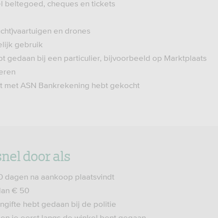
l beltegoed, cheques en tickets
ucht)vaartuigen en drones
lijk gebruik
t gedaan bij een particulier, bijvoorbeeld op Marktplaats
deren
et met ASN Bankrekening hebt gekocht
nel door als
0 dagen na aankoop plaatsvindt
dan € 50
angifte hebt gedaan bij de politie
 en je eerst langs de winkel bent gegaan