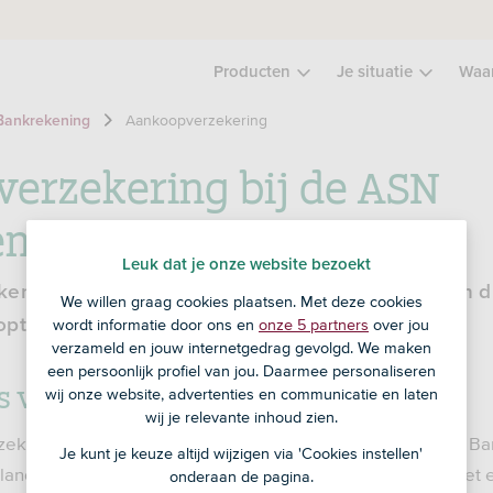
Producten
Je situatie
Waa
Aankoopverzekering
Bankrekening
erzekering bij de ASN
ening
Leuk dat je onze website bezoekt
kening zit een aankoopverzekering: veel spullen d
We willen graag cookies plaatsen. Met deze cookies
opt zijn daarmee 30 dagen verzekerd.
wordt informatie door ons en
onze 5 partners
over jou
verzameld en jouw internetgedrag gevolgd. We maken
een persoonlijk profiel van jou. Daarmee personaliseren
s verzekerd?
wij onze website, advertenties en communicatie en laten
wij je relevante inhoud zien.
ekering zijn veel aankopen verzekerd die je met je ASN Ba
Je kunt je keuze altijd wijzigen via 'Cookies instellen'
rland of op een Nederlandse website. Aankopen die je met
onderaan de pagina.