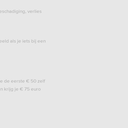
schadiging, verlies
ld als je iets bij een
de de eerste € 50 zelf
n krijg je € 75 euro