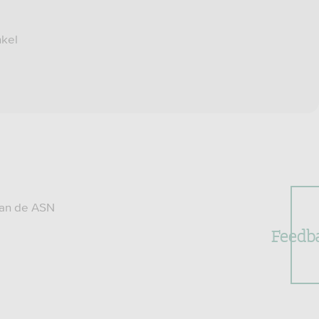
nkel
van de ASN
Feedb