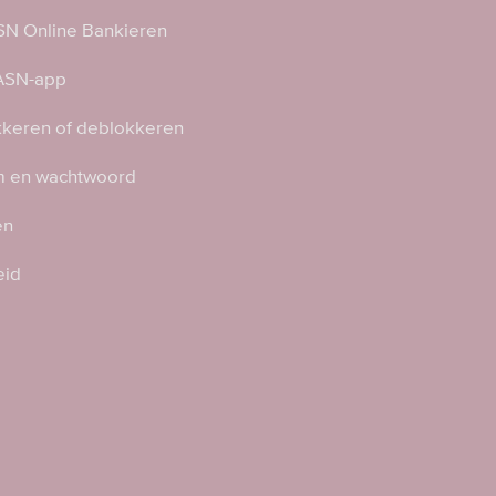
N Online Bankieren
 ASN-app
kkeren of deblokkeren
 en wachtwoord
en
eid