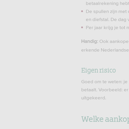
betaalrekening hebt
De spullen zijn met
en diefstal. De dag 
Per jaar krijg je to
Ook aankopen d
Handig:
erkende Nederlandse 
Eigen risico
Goed om te weten: je h
betaalt. Voorbeeld: er
uitgekeerd.
Welke aankop