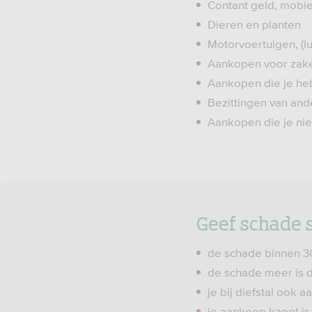
Contant geld, mobie
Dieren en planten
Motorvoertuigen, (l
Aankopen voor zake
Aankopen die je heb
Bezittingen van an
Aankopen die je ni
Geef schade s
de schade binnen 3
de schade meer is 
je bij diefstal ook a
je aankoop kapot is