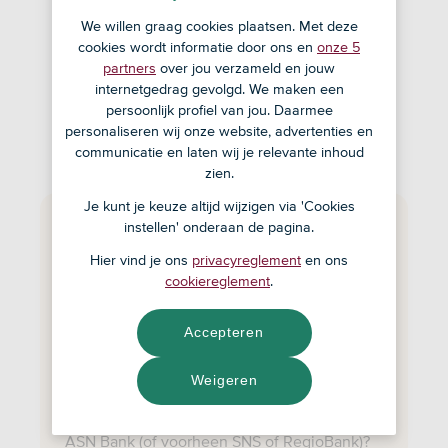
We willen graag cookies plaatsen. Met deze
cookies wordt informatie door ons en
onze 5
partners
over jou verzameld en jouw
internetgedrag gevolgd. We maken een
persoonlijk profiel van jou. Daarmee
personaliseren wij onze website, advertenties en
communicatie en laten wij je relevante inhoud
zien.
Je kunt je keuze altijd wijzigen via 'Cookies
instellen' onderaan de pagina.
Hier vind je ons
privacyreglement
en ons
cookiereglement
.
Accepteren
Weigeren
Overlijden melden klant
Is een naaste overleden die klant was van
ASN Bank (of voorheen SNS of RegioBank)?