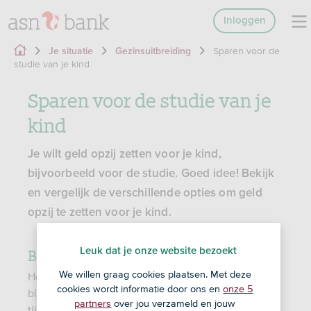
Inloggen
Sparen voor de
Je situatie
Gezinsuitbreiding
studie van je kind
Sparen voor de studie van je
kind
Je wilt geld opzij zetten voor je kind,
bijvoorbeeld voor de studie. Goed idee! Bekijk
en vergelijk de verschillende opties om geld
opzij te zetten voor je kind.
Begin zo vroeg mogelijk
Leuk dat je onze website bezoekt
We willen graag cookies plaatsen. Met deze
Hoe eerder je begint met sparen of beleggen voor
cookies wordt informatie door ons en
onze 5
bijvoorbeeld de studie van je kind, hoe langer je de
partners
over jou verzameld en jouw
tijd hebt om een mooi bedrag bij elkaar te krijgen.