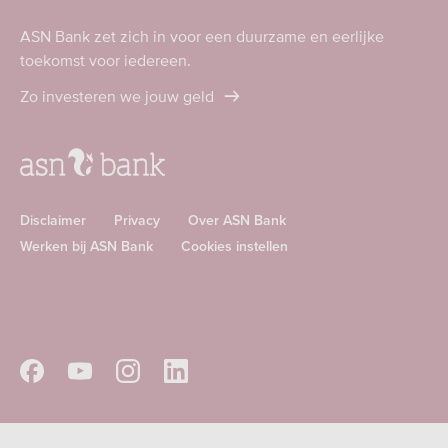
ASN Bank zet zich in voor een duurzame en eerlijke
toekomst voor iedereen.
Zo investeren we jouw geld
Disclaimer
Privacy
Over ASN Bank
Werken bij ASN Bank
Cookies instellen
Download
Download
ASN
ASN
app
app
Volg
Volg
Volg
Volg
in
in
ASN
ASN
ASN
ASN
de
de
op
op
op
op
App
Google
Facebook
Youtube
Instagram
Linkedin
Store
Play