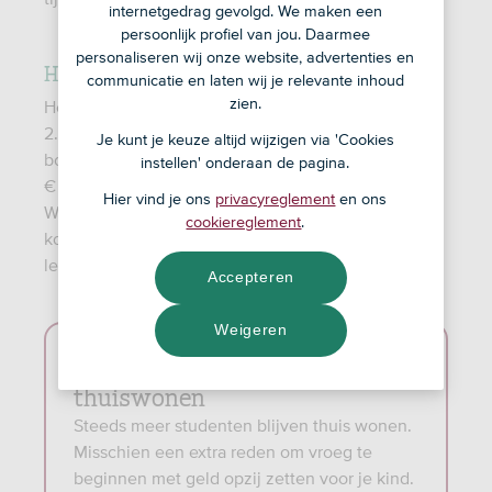
internetgedrag gevolgd. We maken een
persoonlijk profiel van jou. Daarmee
personaliseren wij onze website, advertenties en
Hoe duur is een studie eigenlijk?
communicatie en laten wij je relevante inhoud
zien.
Het collegegeld voor studiejaar 2026-2027 is €
2.694. Daar komen nog studiekosten bij voor
Je kunt je keuze altijd wijzigen via 'Cookies
boeken, readers en ander materiaal (gemiddeld zo’n
instellen' onderaan de pagina.
€ 500 per jaar). Gemiddeld duurt een studie 4 jaar.
Hier vind je ons
privacyreglement
en ons
Woont je kind niet meer thuis? Dan komen er extra
cookiereglement
.
kosten bij studeren, zoals voor huur en
levensonderhoud.
Accepteren
Weigeren
Trend: meer kinderen blijven
thuiswonen
Steeds meer studenten blijven thuis wonen.
Misschien een extra reden om vroeg te
beginnen met geld opzij zetten voor je kind.