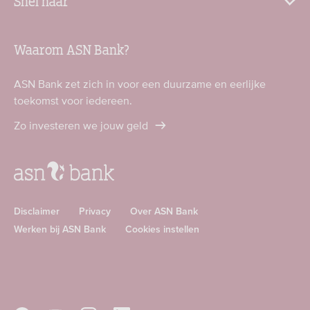
Snel naar
Waarom ASN Bank?
ASN Bank zet zich in voor een duurzame en eerlijke
toekomst voor iedereen.
Zo investeren we jouw geld
Disclaimer
Privacy
Over ASN Bank
Werken bij ASN Bank
Cookies instellen
Download
Download
ASN
ASN
app
app