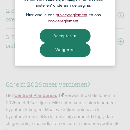
instellen' onderaan de pagina.
2. Startersvrijstelling
Hier vind je ons
privacyreglement
en ons
overdrachtsbelasting omhoog
cookiereglement
.
3. Extra leenbedrag verduurzamen
Accepteren
omlaag bij zeer energiezuinige woningen
Weigeren
Ga je in 2026 meer verdienen?
Het
verwacht dat de lonen in
Centraal Planbureau
2026 met 4,1% stijgen. Misschien kun je hierdoor meer
hypotheek krijgen. Maar we kijken ook naar de
hypotheekrente. Als de rente bijvoorbeeld stijgt, dan
stijgen ook je maandlasten en kun je minder hypotheek