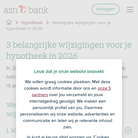
Inloggen
Belangrijke wijzigingen voor je
Hypotheek
hypotheek in 2026
3 belangrijke wijzigingen voor je
hypotheek in 2026
In 2026 verandert een aantal hypotheekregels. We
Leuk dat je onze website bezoekt
hebben de belangrijkste wijzigingen voor je op een
We willen graag cookies plaatsen. Met deze
rij gezet.
cookies wordt informatie door ons en
onze 5
partners
over jou verzameld en jouw
internetgedrag gevolgd. We maken een
Welke belangrijke hypotheekregels
persoonlijk profiel van jou. Daarmee
wijzigen in 2026?
personaliseren wij onze website, advertenties en
communicatie en laten wij je relevante inhoud
zien.
1. NHG-grens stijgt
Je kunt je keuze altijd wijzigen via 'Cookies