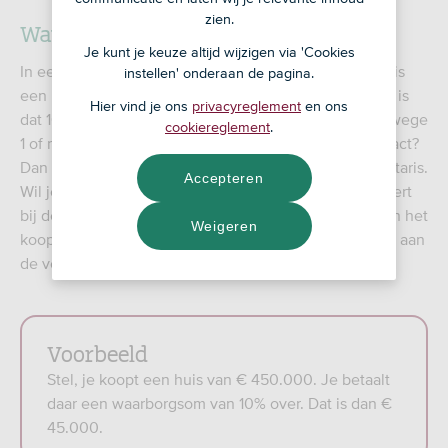
zien.
Wat is een waarborgsom?
Je kunt je keuze altijd wijzigen via 'Cookies
In een koopcontract staat vaak een waarborgsom. Dit is
instellen' onderaan de pagina.
een bedrag dat je stort bij de notaris als borg. Meestal is
Hier vind je ons
privacyreglement
en ons
dat 10% van de koopsom. Gaat de koop niet door vanwege
cookiereglement
.
1 of meer ontbindende voorwaarden in het koopcontract?
Dan krijg je als koper de waarborgsom terug via de notaris.
Accepteren
Wil je van de koop afzien voordat je hypotheek passeert
bij de notaris door redenen die niet zijn opgenomen in het
Weigeren
koopcontract? Dan betaalt de notaris de waarborgsom aan
de verkoper.
Voorbeeld
Stel, je koopt een huis van € 450.000. Je betaalt
daar een waarborgsom van 10% over. Dat is dan €
45.000.