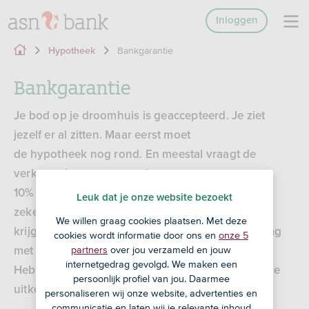
Inloggen
Bankgarantie
Hypotheek
Bankgarantie
Je bod op je droomhuis is geaccepteerd. Je ziet
jezelf er al zitten. Maar eerst moet
de hypotheek nog rond. En meestal vraagt de
verkoper je om een waarborgsom van
10% van de koopsom. Zo heeft de verkoper
Leuk dat je onze website bezoekt
zekerheid dat hij of zij die 10%
We willen graag cookies plaatsen. Met deze
krijgt als de koop niet doorgaat. Je kunt dit bedrag
cookies wordt informatie door ons en
onze 5
partners
over jou verzameld en jouw
met je eigen geld betalen.
internetgedrag gevolgd. We maken een
Heb je dat bedrag niet? Dan kan een bankgarantie
persoonlijk profiel van jou. Daarmee
uitkomst bieden.
personaliseren wij onze website, advertenties en
communicatie en laten wij je relevante inhoud