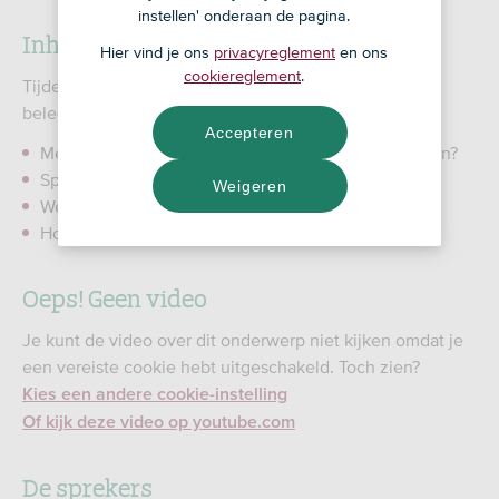
instellen' onderaan de pagina.
Inhoud van het webinar
Hier vind je ons
privacyreglement
en ons
cookiereglement
.
Tijdens dit webinar gaat het naast sparen ook over
beleggen.
Accepteren
Met of zonder belastingvoordeel pensioen aanvullen?
Sparen, beleggen of combineren?
Weigeren
Wel of niet op een duurzame wijze?
Hoe kun je (bij ASN Bank) starten?
Oeps! Geen video
Je kunt de video over dit onderwerp niet kijken omdat je
een vereiste cookie hebt uitgeschakeld. Toch zien?
Kies een andere cookie-instelling
Of kijk deze video op youtube.com
De sprekers