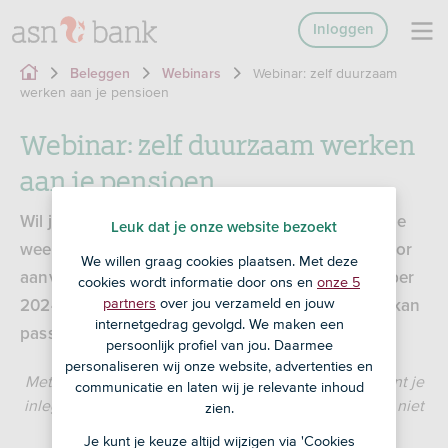
Inloggen
Webinar: zelf duurzaam
Beleggen
Webinars
werken aan je pensioen
Webinar: zelf duurzaam werken
aan je pensioen
Wil je
zelf aanvullend pensioen opbouwen
maar je
Leuk dat je onze website bezoekt
weet nog niet hoe? Er zijn veel mogelijkheden voor
We willen graag cookies plaatsen. Met deze
aanvullend pensioen. Dit webinar van 12 november
cookies wordt informatie door ons en
onze 5
partners
over jou verzameld en jouw
2024 helpt je te bepalen welke oplossing bij jou kan
internetgedrag gevolgd. We maken een
passen.
persoonlijk profiel van jou. Daarmee
personaliseren wij onze website, advertenties en
Met beleggen loop je risico en maak je kosten. Je kunt je
communicatie en laten wij je relevante inhoud
inleg of een deel daarvan verliezen.
Dit webinar mag niet
zien.
worden aangemerkt als beleggingsadvies.
Je kunt je keuze altijd wijzigen via 'Cookies