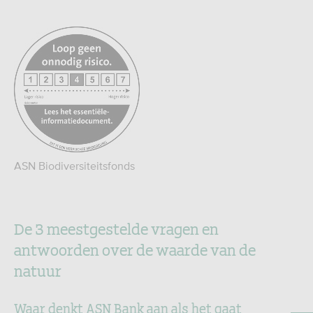
https://www.afm.nl/nl-
nl/sector/themas/dienstverlening-
aan-
consumenten/informatieverstrekking/risicometer-
eid
ASN Biodiversiteitsfonds
De 3 meestgestelde vragen en
antwoorden over de waarde van de
natuur
Waar denkt ASN Bank aan als het gaat