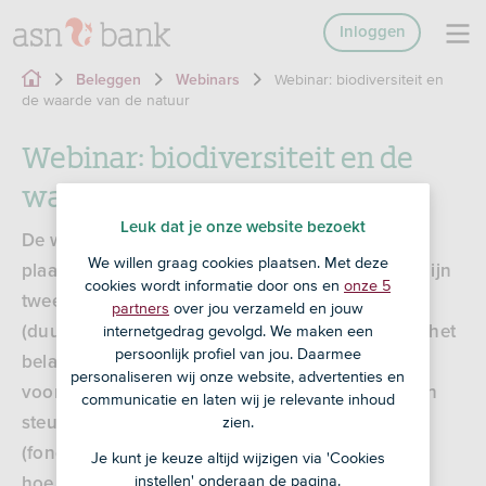
Inloggen
Webinar: biodiversiteit en
Beleggen
Webinars
de waarde van de natuur
Webinar: biodiversiteit en de
waarde van de natuur
Leuk dat je onze website bezoekt
De waarde van de natuur. In dit webinar dat
We willen graag cookies plaatsen. Met deze
plaatsvond op 12 mei 2022 spreekt Judith de Bruijn
cookies wordt informatie door ons en
onze 5
twee experts van ASN Bank. Roel Nozeman
partners
over jou verzameld en jouw
internetgedrag gevolgd. We maken een
(duurzaamheidsexpert biodiversiteit) staat stil bij het
persoonlijk profiel van jou. Daarmee
belang van biodiversiteit en laat concrete
personaliseren wij onze website, advertenties en
voorbeelden zien van projecten die de natuur een
communicatie en laten wij je relevante inhoud
zien.
steuntje in de rug geven. Karin van Dijk
(fondsmanager ASN Biodiversiteitsfonds) legt uit
Je kunt je keuze altijd wijzigen via 'Cookies
instellen' onderaan de pagina.
hoe het in november 2022 gelanceerde