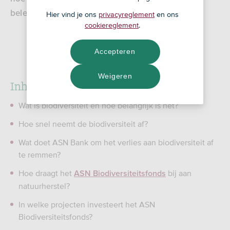
beleggingsfonds bijdraagt aan natuurherstel.
Hier vind je ons
privacyreglement
en ons
cookiereglement
.
Dit webinar mag niet worden aangemerkt als
beleggingsadvies.
Accepteren
Weigeren
Inhoud van het webinar
Wat is biodiversiteit en hoe belangrijk is het?
Hoe snel neemt de biodiversiteit af?
Wat doet ASN Bank om het verlies aan biodiversiteit af
te remmen?
Hoe draagt het
bij aan
ASN Biodiversiteitsfonds
natuurherstel?
In welke projecten investeert het ASN
Biodiversiteitsfonds?