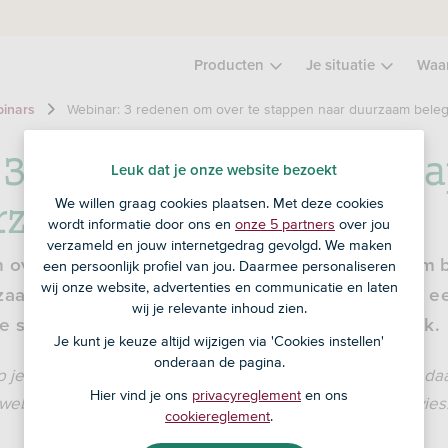
Producten
Je situatie
Waa
Webinar: 3 redenen om over te stappen naar duurzaam bele
inars
 3 redenen om over te st
Leuk dat je onze website bezoekt
rzaam beleggen
We willen graag cookies plaatsen. Met deze cookies
wordt informatie door ons en
onze 5 partners
over jou
verzameld en jouw internetgedrag gevolgd. We maken
n overweeg je om over te stappen naar duurzaam
een persoonlijk profiel van jou. Daarmee personaliseren
wij onze website, advertenties en communicatie en laten
rzaam rendement? Kijk dan ons webinar terug. In 
wij je relevante inhoud zien.
e stappen naar duurzaam beleggen bij ASN Bank.
Je kunt je keuze altijd wijzigen via 'Cookies instellen'
onderaan de pagina.
je risico en maak je kosten. Je kunt je inleg of een deel da
Hier vind je ons
privacyreglement
en ons
webinar mag niet worden aangemerkt als beleggingsadvies
cookiereglement
.