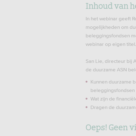
Inhoud van h
In het webinar geeft 
mogelijkheden om duur
beleggingsfondsen met
webinar op eigen titel
San Lie, directeur bij
de duurzame ASN bele
Kunnen duurzame be
beleggingsfondsen 
Wat zijn de financ
Dragen de duurza
Oeps! Geen v