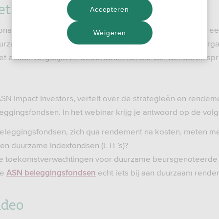
et webinar
Accepteren
Ronald van Genderen, senior onderzoeker bij Morningstar, e
Weigeren
zaam te beleggen. Morningstar is een onafhankelijke organ
 elkaar vergelijkt en beoordeelt. Ronald van Genderen spre
.
 ASN Impact Investors, vertelt over de strategieën en rende
ggingsfondsen. In het webinar krijg je antwoord op de vol
leggingsfondsen, zich qua rendement na kosten, meten m
en duurzame indexfondsen (ETF’s)?
iële toekomstverwachtingen voor duurzame beursgenoteerde 
me
echt iets bij aan duurzaam rend
ASN beleggingsfondsen
ideo