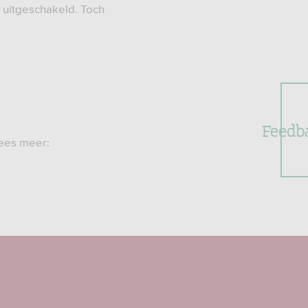
t uitgeschakeld. Toch
Feedb
lees meer: