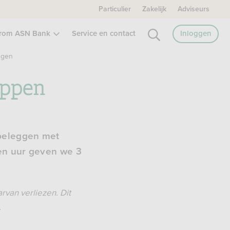
Particulier
Zakelijk
Adviseurs
rom ASN Bank
Service en contact
Inloggen
ggen
appen
 beleggen met
een uur geven we 3
arvan verliezen.
Dit
.