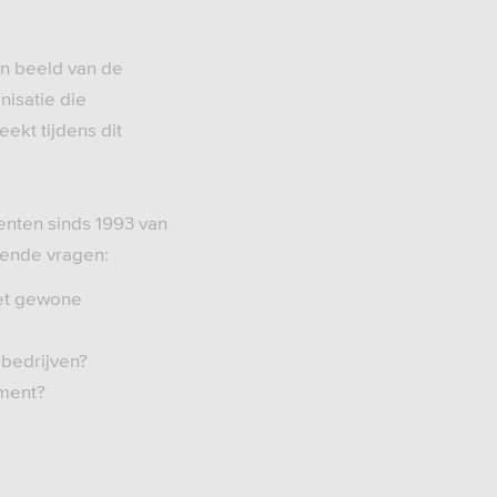
en beeld van de
isatie die
ekt tijdens dit
menten sinds 1993 van
gende vragen:
et gewone
bedrijven?
ement?