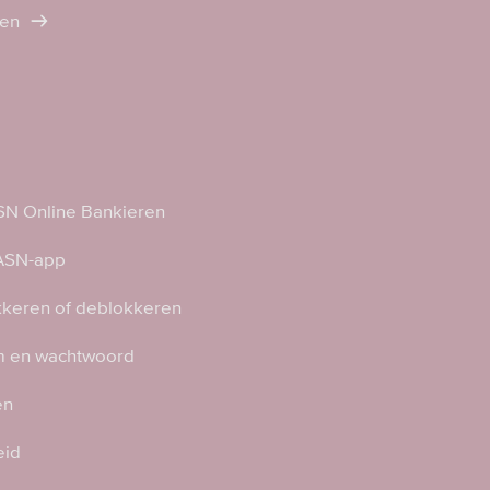
ten
N Online Bankieren
 ASN-app
kkeren of deblokkeren
 en wachtwoord
en
eid