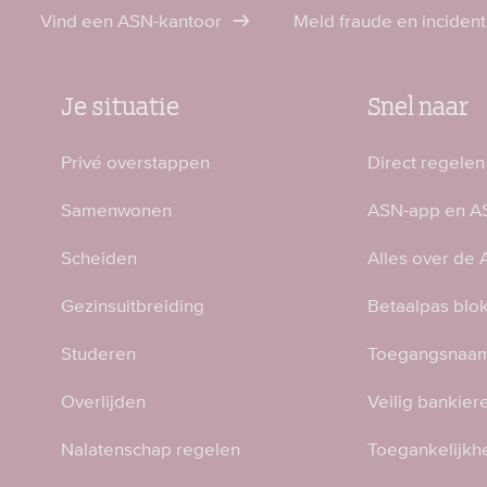
Vind een ASN-kantoor
Meld fraude en inciden
Je situatie
Snel naar
Privé overstappen
Direct regelen
Samenwonen
ASN-app en AS
Scheiden
Alles over de
Gezinsuitbreiding
Betaalpas blo
Studeren
Toegangsnaam
Overlijden
Veilig bankier
Nalatenschap regelen
Toegankelijkh