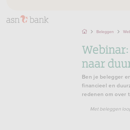
Beleggen
Web
Webinar:
naar duu
Ben je belegger e
financieel en duu
redenen om over t
Met beleggen loop 