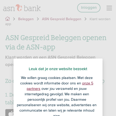
Inloggen
Klant worden
Beleggen
ASN Gespreid Beleggen
app
ASN Gespreid Beleggen openen
via de ASN-app
Klant worden en een ASN Gespreid Beleggen
openen doe je het snelst via de ASN-app.
Leuk dat je onze website bezoekt
We willen graag cookies plaatsen. Met deze
Zo open je een rekening via de ASN-app
cookies wordt informatie door ons en
onze 5
partners
over jou verzameld en jouw
1. Download de ASN-app voor je telefoon of
internetgedrag gevolgd. We maken een
persoonlijk profiel van jou. Daarmee
tablet
personaliseren wij onze website, advertenties en
communicatie en laten wij je relevante inhoud
https://apps.apple.com/nl/app/id1585770794
zien.