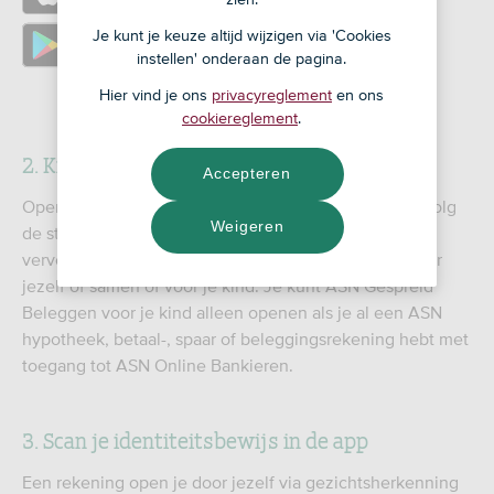
https://play.google.com/store/apps/details?
Je kunt je keuze altijd wijzigen via 'Cookies
instellen' onderaan de pagina.
id=nl.devolksbank.asn.bankieren
Hier vind je ons
privacyreglement
en ons
cookiereglement
.
2. Kies het product dat je wilt openen
Accepteren
Open de ASN-app en kies voor product toevoegen. Volg
Weigeren
de stappen en kies bij producten voor "beleggen" en
vervolgens voor wie je een rekening wilt openen: voor
jezelf of samen of voor je kind. Je kunt ASN Gespreid
Beleggen voor je kind alleen openen als je al een ASN
hypotheek, betaal-, spaar of beleggingsrekening hebt met
toegang tot ASN Online Bankieren.
3. Scan je identiteitsbewijs in de app
Een rekening open je door jezelf via gezichtsherkenning