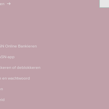
ten
N Online Bankieren
 ASN-app
kkeren of deblokkeren
 en wachtwoord
en
eid