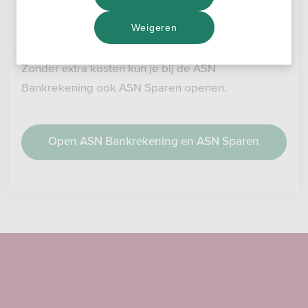
ASN Bankrekening en ASN
Weigeren
Sparen
Zonder extra kosten kun je bij de ASN
Bankrekening ook ASN Sparen openen.
Open ASN Bankrekening en ASN Sparen