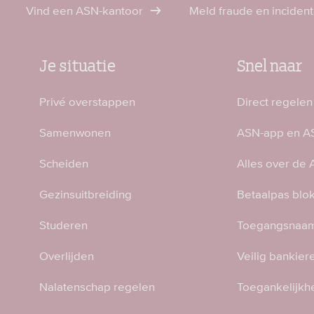
Vind een ASN-kantoor
Meld fraude en inciden
Je situatie
Snel naar
Privé overstappen
Direct regelen
Samenwonen
ASN-app en AS
Scheiden
Alles over de
Gezinsuitbreiding
Betaalpas blo
Studeren
Toegangsnaam
Overlijden
Veilig bankier
Nalatenschap regelen
Toegankelijkh