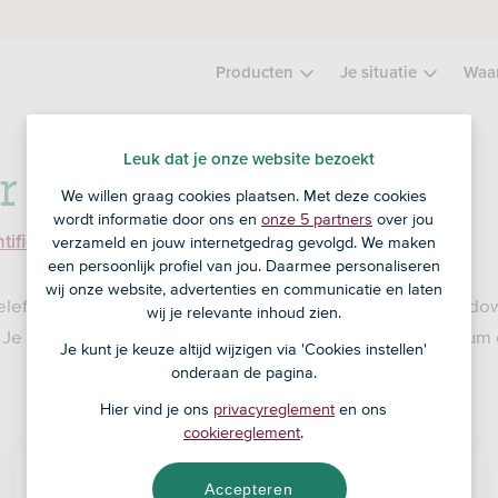
Producten
Je situatie
Waa
Leuk dat je onze website bezoekt
er ASN-app
We willen graag cookies plaatsen. Met deze cookies
wordt informatie door ons en
onze 5 partners
over jou
.
ntificeren via gezichtsherkenning in de ASN-app
verzameld en jouw internetgedrag gevolgd. We maken
een persoonlijk profiel van jou. Daarmee personaliseren
wij onze website, advertenties en communicatie en laten
telefoon of kun je om een andere reden de ASN-app niet dow
wij je relevante inhoud zien.
. Je maakt met hen een afspraak op een zelfgekozen datum en
Je kunt je keuze altijd wijzigen via 'Cookies instellen'
onderaan de pagina.
Hier vind je ons
privacyreglement
en ons
cookiereglement
.
Accepteren