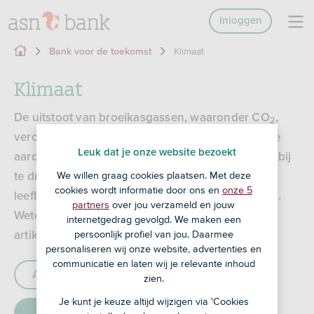
Inloggen
Klimaat
Bank voor de toekomst
Klimaat
De uitstoot van broeikasgassen, waaronder CO
,
2
veroorzaakt de huidige, snelle opwarming van de
Leuk dat je onze website bezoekt
aarde. Wij vinden het belangrijk er maximaal aan bij
We willen graag cookies plaatsen. Met deze
te dragen dat die uitstoot vermindert – voor een
cookies wordt informatie door ons en
onze 5
leefbare wereld voor ons en volgende generaties.
partners
over jou verzameld en jouw
Weten hoe we dat doen? Je leest het in deze
internetgedrag gevolgd. We maken een
persoonlijk profiel van jou. Daarmee
artikelen.
personaliseren wij onze website, advertenties en
communicatie en laten wij je relevante inhoud
Alle artikelen
Wonen
zien.
Je kunt je keuze altijd wijzigen via 'Cookies
Klimaat
Biodiversiteit