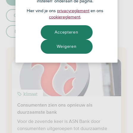
instellen' onderaan de pagina.
Hier vind je ons
privacyreglement
en ons
Geldzaken
Mensenrechten
cookiereglement
.
Beleggen
Accepteren
Weigeren
klimaat
Consumenten zien ons opnieuw als
duurzaamste bank
Voor de zevende keer is ASN Bank door
consumenten uitgeroepen tot duurzaamste