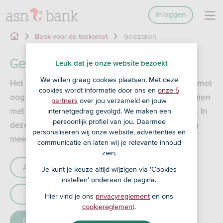
Inloggen
Geldzaken
Bank voor de toekomst
Geldzaken
Leuk dat je onze website bezoekt
We willen graag cookies plaatsen. Met deze
Het geld op je ASN-rekening wordt geïnvesteerd met
cookies wordt informatie door ons en
onze 5
oog voor mens, dier en natuur. Zo dragen we samen
partners
over jou verzameld en jouw
internetgedrag gevolgd. We maken een
met onze klanten bij aan een duurzamere wereld. In
persoonlijk profiel van jou. Daarmee
deze blogs lees je hoe we dat doen en hoe jij nog
personaliseren wij onze website, advertenties en
meer kunt bijdragen.
communicatie en laten wij je relevante inhoud
zien.
Alle artikelen
Wonen
Je kunt je keuze altijd wijzigen via 'Cookies
instellen' onderaan de pagina.
Klimaat
Biodiversiteit
Hier vind je ons
privacyreglement
en ons
cookiereglement
.
Geldzaken
Mensenrechten