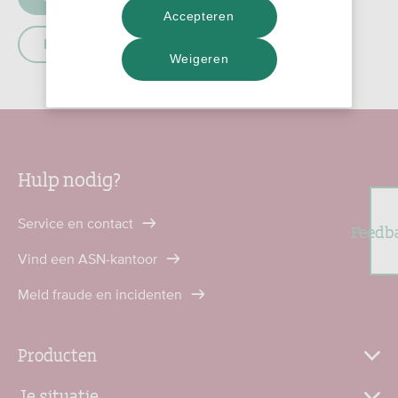
Accepteren
Beleggen
Weigeren
Hulp nodig?
Service en contact
Feedb
Vind een ASN-kantoor
Meld fraude en incidenten
Producten
Je situatie