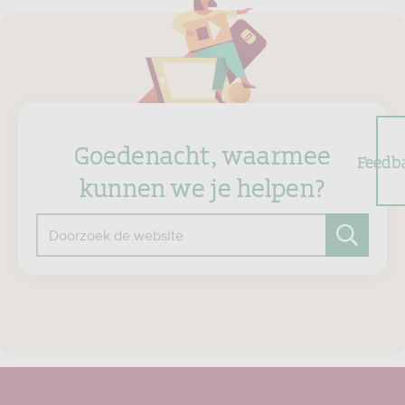
Goedenacht, waarmee
Feedb
kunnen we je helpen?
Doorzoek de website
Zoeken