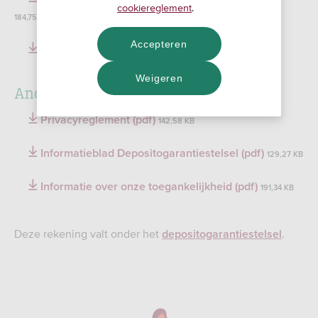
cookiereglement
.
184,75 KB
Accepteren
Algemene bankvoorwaarden (pdf)
172,65 KB
Weigeren
Andere belangrijke informatie
Privacyreglement (pdf)
142,58 KB
Informatieblad Depositogarantiestelsel (pdf)
129,27 KB
Informatie over onze toegankelijkheid (pdf)
191,34 KB
Deze rekening valt onder het
.
depositogarantiestelsel