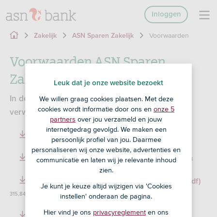
Inloggen
Voorwaarden
Zakelijk
ASN Sparen Zakelijk
Voorwaarden ASN Sparen
Zakelijk
Leuk dat je onze website bezoekt
In de voorwaarden lees je wat jij van ons kunt
We willen graag cookies plaatsen. Met deze
cookies wordt informatie door ons en
onze 5
verwachten en wat wij van jou verwachten.
partners
over jou verzameld en jouw
internetgedrag gevolgd. We maken een
Voorwaarden ASN Sparen Zakelijk (pdf)
53,06 KB
persoonlijk profiel van jou. Daarmee
personaliseren wij onze website, advertenties en
Informatiewijzer ASN Bank Zakelijk (pdf)
communicatie en laten wij je relevante inhoud
162,51 KB
zien.
Voorwaarden ASN Online Bankieren Zakelijk (pdf)
Je kunt je keuze altijd wijzigen via 'Cookies
315,84 KB
instellen' onderaan de pagina.
Hier vind je ons
privacyreglement
en ons
Reglement ASN Spaarrekeningen Zakelijk (pdf)