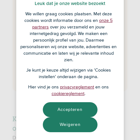
overlijdensrisicoverzekering via
Leuk dat je onze website bezoekt
ASN Bank
We willen graag cookies plaatsen. Met deze
cookies wordt informatie door ons en
onze 5
Kiezen uit meerdere verzekeraars.
partners
over jou verzameld en jouw
Samen met een adviseur een verzekering
internetgedrag gevolgd. We maken een
samenstellen die past bij jouw situatie.
persoonlijk profiel van jou. Daarmee
Zelf je looptijd en het verzekerd bedrag
personaliseren wij onze website, advertenties en
bepalen.
communicatie en laten wij je relevante inhoud
zien.
Je kunt je keuze altijd wijzigen via 'Cookies
Maak een afspraak
instellen' onderaan de pagina.
Hier vind je ons
privacyreglement
en ons
cookiereglement
.
Accepteren
Kenmerken van een
Weigeren
overlijdensrisicoverzekering
De voorwaarden van ORV’s kunnen verschillen.