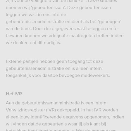
zijn voor de veiligheid van de bank zelf. Deze situaties
noemen wij ‘gebeurtenissen’. Deze gebeurtenissen
leggen we vast in ons interne
gebeurtenissenadministratie en dient als het ‘geheugen’
van de bank. Door deze gegevens vast te leggen en te
bewaren kunnen we adequate maatregelen treffen indien
we denken dat dit nodig is.
Externe partijen hebben geen toegang tot deze
gebeurtenissenadministratie en is alleen intern
toegankelijk voor daartoe bevoegde medewerkers.
Het IVR
Aan de gebeurtenissenadministratie is een Intern
Verwijzingsregister (IVR) gekoppeld. In het IVR worden
alleen jouw identificerende gegevens opgenomen, indien
wij vinden dat de gebeurtenis waar jij als klant bij
betrokken bent ernstig genoeg is. Met de opname van