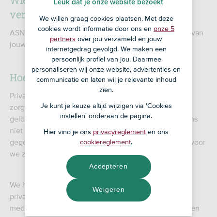
Leuk dat je onze website bezoekt
verwerking van je persoonsgegevens?
We willen graag cookies plaatsen. Met deze
cookies wordt informatie door ons en
onze 5
ASN Bank NV is verantwoordelijk voor de verwerking van
partners
over jou verzameld en jouw
jouw persoonsgegevens.
internetgedrag gevolgd. We maken een
persoonlijk profiel van jou. Daarmee
personaliseren wij onze website, advertenties en
Hoe borgen we je privacy?
communicatie en laten wij je relevante inhoud
zien.
Privacy staat bij ons hoog in het vaandel. We gaan
Je kunt je keuze altijd wijzigen via 'Cookies
zorgvuldig met je data om en we houden ons aan de
instellen' onderaan de pagina.
geldende privacy wetgeving. Zo bewaren we gegevens
niet langer dan noodzakelijk en verwerken we alleen
Hier vind je ons
privacyreglement
en ons
gegevens als deze echt nodig zijn voor het doel waarvoor
cookiereglement
.
we ze verwerken.
Accepteren
We hebben een Functionaris Gegevensbescherming,
Weigeren
privacy officers, privacy juristen en meerdere
medewerkers privacy. Zij zien erop toe dat ASN Bank en