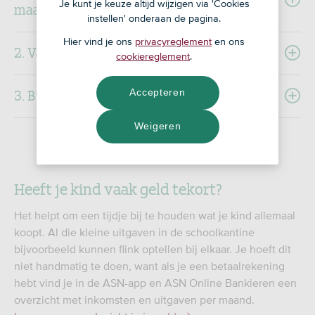
Je kunt je keuze altijd wijzigen via 'Cookies
maand?
instellen' onderaan de pagina.
Hier vind je ons
privacyreglement
en ons
2. Vaste lasten per maand
cookiereglement
.
3. Budget
Accepteren
Weigeren
Heeft je kind vaak geld tekort?
Het helpt om een tijdje bij te houden wat je kind allemaal
koopt. Al die kleine uitgaven in de schoolkantine
bijvoorbeeld kunnen flink optellen bij elkaar. Je hoeft dit
niet handmatig te doen, want als je een betaalrekening
hebt vind je in de ASN-app en ASN Online Bankieren een
overzicht met inkomsten en uitgaven per maand.