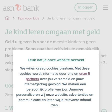
Inloggen
Je kind leren omgaan met geld
Tips voor kids
Je kind leren omgaan met geld
Geld uitgeven is voor de meeste kinderen geen
probleem. Soms gaat het zelfs iets te gemakkelijk.
Hoe leer je je kind goed omgaan met geld? Zodat het
Leuk dat je onze website bezoekt
zakgeld of salaris niet al na een week op is. Met dit 3-
We willen graag cookies plaatsen. Met deze
stappenplan help je je kind goed op weg.
cookies wordt informatie door ons en
onze 5
partners
over jou verzameld en jouw
Goed omgaan met geld in 3 stappen
internetgedrag gevolgd. We maken een
persoonlijk profiel van jou. Daarmee
Zitten jullie er samen klaar voor?
personaliseren wij onze website, advertenties en
communicatie en laten wij je relevante inhoud
zien.
1. Wat heeft je kind aan inkomsten per