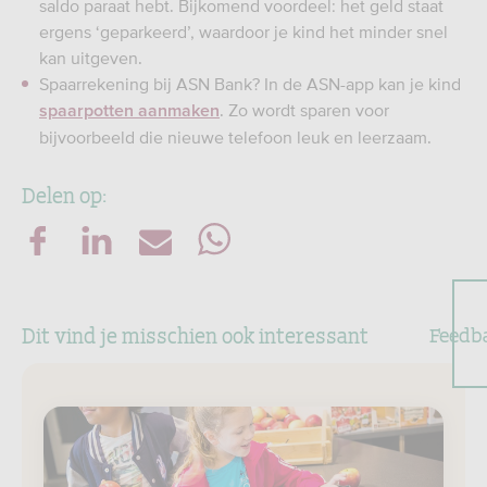
saldo paraat hebt. Bijkomend voordeel: het geld staat
ergens ‘geparkeerd’, waardoor je kind het minder snel
kan uitgeven.
Spaarrekening bij ASN Bank? In de ASN-app kan je kind
. Zo wordt sparen voor
spaarpotten aanmaken
bijvoorbeeld die nieuwe telefoon leuk en leerzaam.
Delen op:
Dit vind je misschien ook interessant
Feedb