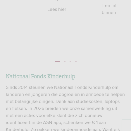
 voor
Een interview
Lees hier
binnen het pr
1
2
3
4
Nationaal Fonds Kinderhulp
Sinds 2014 steunen we Nationaal Fonds Kinderhulp om
kinderen en jongeren die opgroeien in armoede te helpen
met belangrijke dingen. Denk aan studiekosten, laptops
en fietsen. In 2026 breiden we onze samenwerking uit
met een actie: voor elke klant die zich opnieuw
identificeert in de ASN-app, schenken we € 1 aan
Kinderhulp. Zo pakken we kinderarmoede aan. Want elk