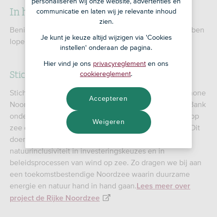
personaliseren wij onze website, advertenties en
In het kort
communicatie en laten wij je relevante inhoud
zien.
Benieuwd welke projecten we met onze partners hebben
Je kunt je keuze altijd wijzigen via 'Cookies
lopen? Hieronder vind je de actuele projecten.
instellen' onderaan de pagina.
Hier vind je ons
privacyreglement
en ons
Stichting De Noordzee
cookiereglement
.
Stichting De Noordzee werkt aan een gezonde en schone
Accepteren
Noordzee waarin natuur en mens in balans zijn. ASN Bank
ondersteunt hen bij het ontwikkelen van windparken op
Weigeren
zee die bijdragen aan natuurherstel en biodiversiteit. Dit
doen we onder andere door aandacht te vragen voor
natuurinclusiviteit in investeringskeuzes en in
beleidsprocessen van wind op zee. Zo dragen we bij aan
een toekomstbestendige Noordzee waarin duurzame
energie en natuur hand in hand gaan.
Lees meer over
project de Rijke Noordzee