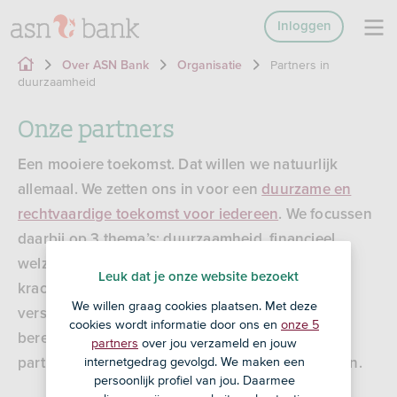
Inloggen
Partners in
Over ASN Bank
Organisatie
duurzaamheid
Onze partners
Een mooiere toekomst. Dat willen we natuurlijk
allemaal. We zetten ons in voor een
duurzame en
rechtvaardige toekomst voor iedereen
. We focussen
daarbij op 3 thema’s: duurzaamheid, financieel
welzijn en goed wonen. We geloven dat geld een
Leuk dat je onze website bezoekt
krachtig middel is om positieve verandering te
We willen graag cookies plaatsen. Met deze
versnellen. En dat je door samen te werken meer
cookies wordt informatie door ons en
onze 5
bereikt. Daarom ondersteunen we de volgende
partners
over jou verzameld en jouw
internetgedrag gevolgd. We maken een
partners financieel en/of werken we met ze samen.
persoonlijk profiel van jou. Daarmee