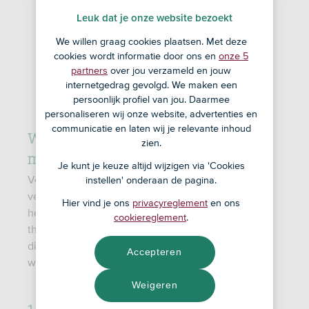
Leuk dat je onze website bezoekt
We willen graag cookies plaatsen. Met deze
cookies wordt informatie door ons en
onze 5
partners
over jou verzameld en jouw
internetgedrag gevolgd. We maken een
persoonlijk profiel van jou. Daarmee
personaliseren wij onze website, advertenties en
communicatie en laten wij je relevante inhoud
Wat moet je regelen na het stoppen
zien.
met studeren?
Je kunt je keuze altijd wijzigen via 'Cookies
Voor iedere student is de situatie anders. Heb je
instellen' onderaan de pagina.
veel geleend voor je studie of bekostigde je het
Hier vind je ons
privacyreglement
en ons
helemaal zelf? Woonde je op kamers of juist nog
cookiereglement
.
thuis? In deze checklist gaan we alle punten langs
die je moet regelen en wat je qua financiën te
Accepteren
wachten staat, als je stopt met studeren.
Weigeren
1. Studentenreisproduct stopzetten