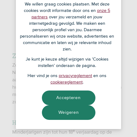
We willen graag cookies plaatsen. Met deze
cookies wordt informatie door ons en
onze 5
partners
over jou verzameld en jouw
internetgedrag gevolgd. We maken een
persoonlijk profiel van jou. Daarmee
personaliseren wij onze website, advertenties en
communicatie en laten wij je relevante inhoud
zien.
Zorgtoeslag voor studenten
Je kunt je keuze altijd wijzigen via 'Cookies
Zorgtoeslag is een tegemoetkoming van de
instellen' onderaan de pagina.
Nederlandse overheid voor zorgkosten. Met deze
Hier vind je ons
privacyreglement
en ons
aanvulling kunnen mensen met een laag inkomen
cookiereglement
.
hun zorgverzekering betalen. In Nederland hebben
e
mensen vanaf hun 18
mogelijk recht op
Accepteren
zorgtoeslag.
Weigeren
Heb ik recht op zorgtoeslag?
e
Minderjarigen zijn tot hun 18
verjaardag op de