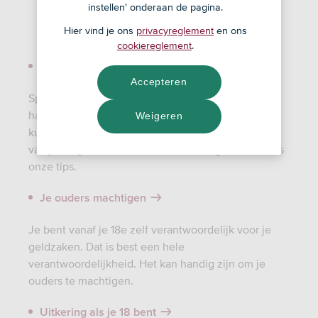
instellen' onderaan de pagina.
Hier vind je ons
privacyreglement
en ons
cookiereglement
.
Sparen als 18-jarige
Accepteren
Sparen is vaak een goed idee. Om iets achter de
hand te hebben, om toch met je vrienden mee te
Weigeren
kunnen op vakantie of om onverwacht eigen risico
van je zorg te kunnen betalen. In alle gevallen, lees
onze tips.
Je ouders machtigen
Je bent vanaf je 18e zelf verantwoordelijk voor je
geldzaken. Dat is best een hele
verantwoordelijkheid. Het kan handig zijn om je
ouders te machtigen.
Uitkering als je 18 bent