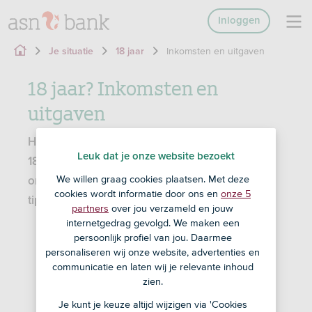
Inloggen
Inkomsten en uitgaven
Je situatie
18 jaar
18 jaar? Inkomsten en
uitgaven
Hoe zit het met je inkomsten en uitgaven als je
Leuk dat je onze website bezoekt
18 bent? Officieel ben je nu financieel
We willen graag cookies plaatsen. Met deze
onafhankelijk, maar hoe dan? We gooien wat
cookies wordt informatie door ons en
onze 5
tips op je.
partners
over jou verzameld en jouw
internetgedrag gevolgd. We maken een
persoonlijk profiel van jou. Daarmee
personaliseren wij onze website, advertenties en
communicatie en laten wij je relevante inhoud
zien.
Je kunt je keuze altijd wijzigen via 'Cookies