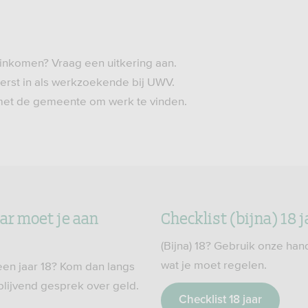
inkomen? Vraag een uitkering aan.
eerst in als werkzoekende bij UWV.
et de gemeente om werk te vinden.
aar moet je aan
Checklist (bijna) 18 j
(Bijna) 18? Gebruik onze han
wat je moet regelen.
een jaar 18? Kom dan langs
jblijvend gesprek over geld.
Checklist 18 jaar