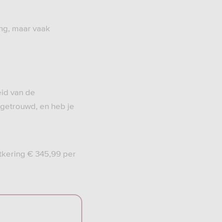
ing, maar vaak
eid van de
f getrouwd, en heb je
itkering € 345,99 per