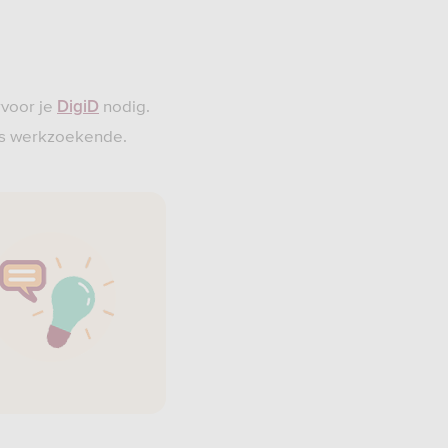
rvoor je
nodig.
DigiD
ls werkzoekende.