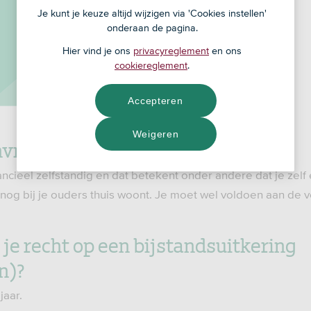
Je kunt je keuze altijd wijzigen via 'Cookies instellen'
onderaan de pagina.
Hier vind je ons
privacyreglement
en ons
cookiereglement
.
Accepteren
Weigeren
vragen als 18-jarige
ancieel zelfstandig en dat betekent onder andere dat je zelf 
 nog bij je ouders thuis woont. Je moet wel voldoen aan de
je recht op een bijstandsuitkering
n)?
jaar.