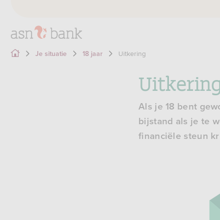
Uitkering
Je situatie
18 jaar
Uitkering
Als je 18 bent gew
bijstand als je te
financiële steun kri