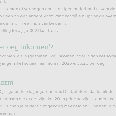
nd.
g inkomen of vermogen om in je eigen onderhoud te voorzie
 doen op een andere vorm van financiële hulp van de overh
vangenis of in een huis van bewaring.
telling terwijl je 18-21 jaar bent.
 genoeg inkomen’?
inkomen’ als je (gezamenlijke) inkomen lager is dan het soc
-jarige is het sociaal minimum in 2026 € 35,25 per dag.
norm
f 20-jarige onder de jongerennorm. Dat betekent dat je minder 
r mensen die ouder zijn dan 20. In principe zijn je ouders nam
g. Kunnen je ouders niet genoeg meebetalen? Dan heb je m
gerennorm.