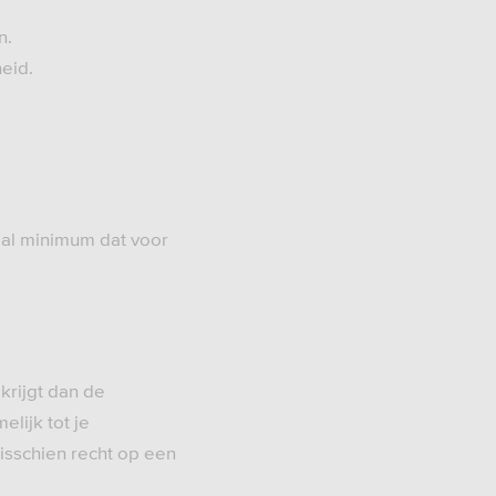
n.
eid.
iaal minimum dat voor
krijgt dan de
elijk tot je
isschien recht op een