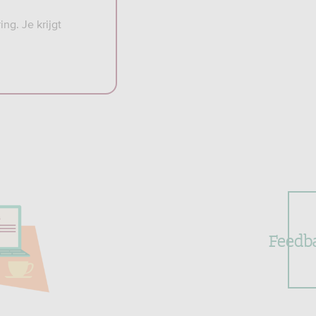
ng. Je krijgt
Feedb