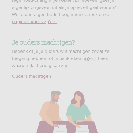
tegemoetkoming in je kosten. En hoeveel geef je
eigenlijk ongeveer uit als je op jezelf gaat wonen?
Wil je een eigen bedrijf beginnen? Check onze
pagina's voor zzp'ers
Je ouders machtigen?
Bedenk of je je ouders wilt machtigen zodat ze
toegang hebben tot je bankrekening(en). Lees
waarom dat handig kan zijn.
Ouders machtigen