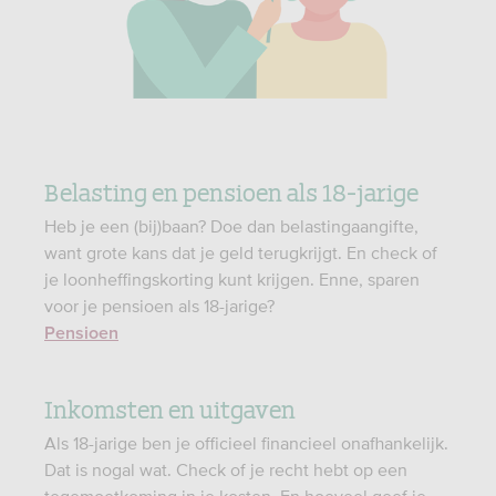
Belasting en pensioen als 18-jarige
Heb je een (bij)baan? Doe dan belastingaangifte,
want grote kans dat je geld terugkrijgt. En check of
je loonheffingskorting kunt krijgen. Enne, sparen
voor je pensioen als 18-jarige?
Pensioen
Inkomsten en uitgaven
Als 18-jarige ben je officieel financieel onafhankelijk.
Dat is nogal wat. Check of je recht hebt op een