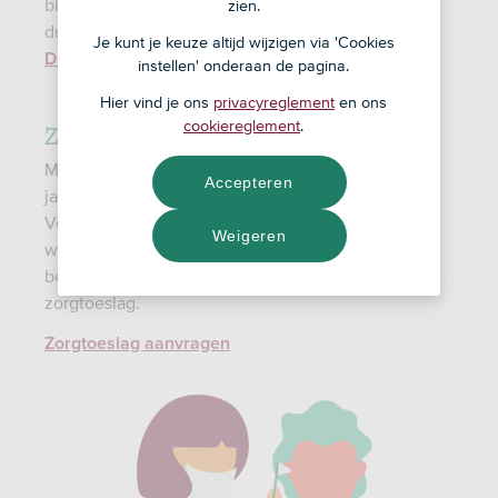
bijvoorbeeld wonen, studie of verzekeringen. Het
zien.
duurt 3 werkdagen voor je deze kunt gebruiken.
Je kunt je keuze altijd wijzigen via 'Cookies
DigiD aanvragen
instellen' onderaan de pagina.
Hier vind je ons
privacyreglement
en ons
Zorgverzekering
cookiereglement
.
Meteen regelen: je eigen zorgverzekering als 18-
Accepteren
jarige. De basisverzekering is namelijk verplicht.
Voor een (aanvullende) verzekering kies je zelf. En
Weigeren
weet je al wat ‘eigen risico zorgverzekering’
betekent? Ook iets om meteen te regelen: je
zorgtoeslag.
Zorgtoeslag aanvragen