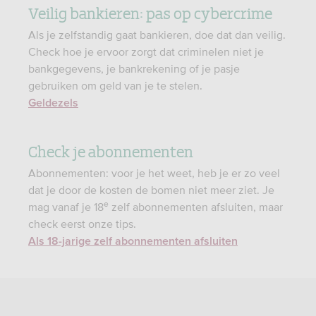
Veilig bankieren: pas op cybercrime
Als je zelfstandig gaat bankieren, doe dat dan veilig.
Check hoe je ervoor zorgt dat criminelen niet je
bankgegevens, je bankrekening of je pasje
gebruiken om geld van je te stelen.
Geldezels
Check je abonnementen
Abonnementen: voor je het weet, heb je er zo veel
dat je door de kosten de bomen niet meer ziet. Je
e
mag vanaf je 18
zelf abonnementen afsluiten, maar
check eerst onze tips.
Als 18-jarige zelf abonnementen afsluiten