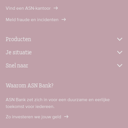
Vind een ASN-kantoor
Meld fraude en incidenten
Producten
Je situatie
Snel naar
Waarom ASN Bank?
ASN Bank zet zich in voor een duurzame en eerlijke
toekomst voor iedereen.
Zo investeren we jouw geld