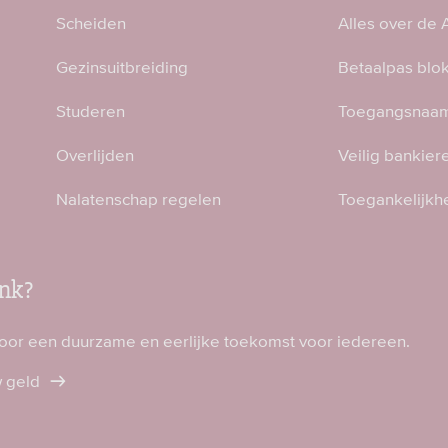
Scheiden
Alles over de
Gezinsuitbreiding
Betaalpas blo
Studeren
Toegangsnaam
Overlijden
Veilig bankier
Nalatenschap regelen
Toegankelijkh
nk?
voor een duurzame en eerlijke toekomst voor iedereen.
w geld