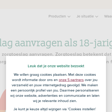
Producten
Je situatie
Waa
lag aanvragen als 18-jari
e zorgtoeslag aanvragen. Zorgtoeslag betekent dat
orgverzekering terugkrijgt. Fijn, want dat kan een 
Leuk dat je onze website bezoekt
We willen graag cookies plaatsen. Met deze cookies
wordt informatie door ons en
onze 5 partners
over jou
verzameld en jouw internetgedrag gevolgd. We maken
een persoonlijk profiel van jou. Daarmee personaliseren
wij onze website, advertenties en communicatie en laten
wij je relevante inhoud zien.
Je kunt je keuze altijd wijzigen via 'Cookies instellen'