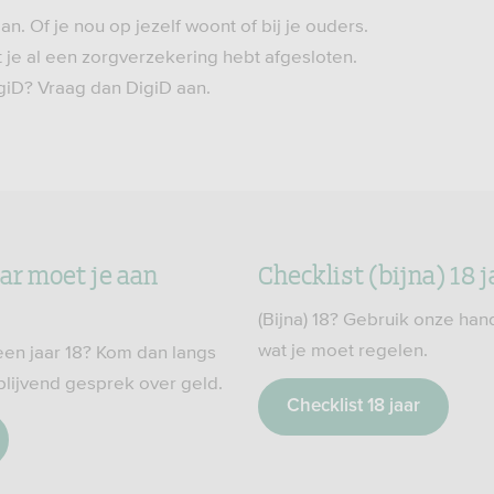
n. Of je nou op jezelf woont of bij je ouders.
t je al een zorgverzekering hebt afgesloten.
giD? Vraag dan DigiD aan.
aar moet je aan
Checklist (bijna) 18 j
(Bijna) 18? Gebruik onze han
wat je moet regelen.
een jaar 18? Kom dan langs
jblijvend gesprek over geld.
Checklist 18 jaar