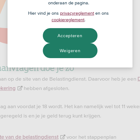
onderaan de pagina.
Hier vind je ons
privacyreglement
en ons
cookiereglement
.
Accepteren
Weigeren
aanvragen doe je zo
aan op de site van de Belastingdienst. Daarvoor heb je een
hebben afgesloten.
ekering
lag aan voordat je 18 wordt. Het kan namelijk wel tot 11 wek
eregeld is en je je geld terug kunt krijgen.
voor het stappenplan
ite van de belastingdienst