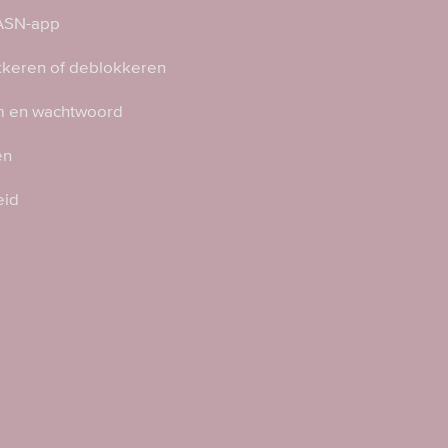
 ASN-app
kkeren of deblokkeren
 en wachtwoord
en
eid