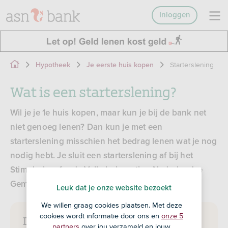
Inloggen
Starterslening
Hypotheek
Je eerste huis kopen
Wat is een starterslening?
Wil je je 1e huis kopen, maar kun je bij de bank net
niet genoeg lenen? Dan kun je met een
starterslening misschien het bedrag lenen wat je nog
nodig hebt. Je sluit een starterslening af bij het
Stimuleringsfonds Volkshuisvesting Nederlandse
Gemeenten (SVn).
Leuk dat je onze website bezoekt
We willen graag cookies plaatsen. Met deze
cookies wordt informatie door ons en
onze 5
De starterslening in het kort
partners
over jou verzameld en jouw