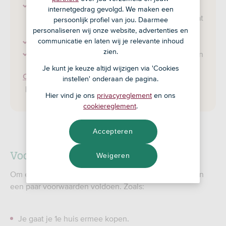
Aanvullende lening voor het verschil tussen je
internetgedrag gevolgd. We maken een
maximale hypotheek en de prijs van het huis dat
persoonlijk profiel van jou. Daarmee
je wilt kopen
personaliseren wij onze website, advertenties en
communicatie en laten wij je relevante inhoud
Afsluiten via je gemeente
zien.
Niet elke gemeente biedt een starterslening aan
Je kunt je keuze altijd wijzigen via 'Cookies
Check of je gemeente de starterslening aanbiedt
instellen' onderaan de pagina.
Hier vind je ons
privacyreglement
en ons
cookiereglement
.
Accepteren
Voorwaarden starterslening
Weigeren
Om een starterslening te kunnen afsluiten, moet je aan
een paar voorwaarden voldoen. Zoals:
Je gaat je 1e huis ermee kopen.