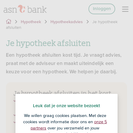
Inloggen
Je hypotheek
Hypotheek
Hypotheekadvies
afsluiten
Je hypotheek afsluiten
Een hypotheek afsluiten kost tijd. Je vraagt advies,
praat met de adviseur en maakt uiteindelijk een
keuze voor een hypotheek. We helpen je daarbij.
Je hypotheek afsluiten in het kort
Je hebt een oriëntatiegesprek met de ASN-
Leuk dat je onze website bezoekt
adviseur.
Je vraagt een hypotheekadvies aan.
We willen graag cookies plaatsen. Met deze
Je gaat akkoord met de geadviseerde
cookies wordt informatie door ons en
onze 5
partners
over jou verzameld en jouw
hypotheek.