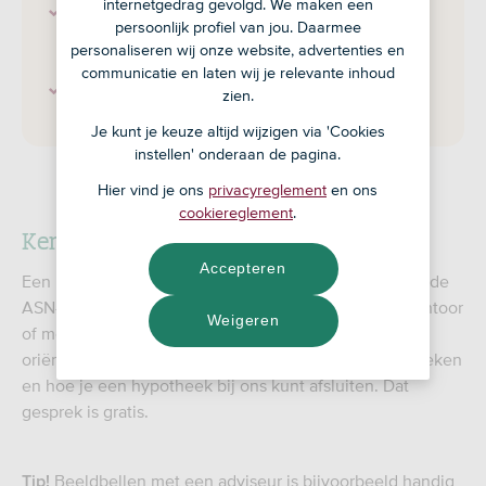
internetgedrag gevolgd. We maken een
De adviseur laat weten of de
persoonlijk profiel van jou. Daarmee
hypotheekaanbieder je aanvraag heeft
personaliseren wij onze website, advertenties en
goedgekeurd.
communicatie en laten wij je relevante inhoud
Je tekent de hypotheekakte bij de notaris.
zien.
Je kunt je keuze altijd wijzigen via 'Cookies
instellen' onderaan de pagina.
Hier vind je ons
privacyreglement
en ons
cookiereglement
.
Kennismaken met een adviseur
Accepteren
Een hypotheek afsluiten begint met een gesprek met de
ASN-adviseur. Dit gesprek vindt plaats in een ASN-kantoor
Weigeren
of met beeldbellen vanuit huis. In het eerste
oriëntatiegesprek krijg je veel informatie over hypotheken
en hoe je een hypotheek bij ons kunt afsluiten. Dat
gesprek is gratis.
Beeldbellen met een adviseur is bijvoorbeeld handig
Tip!