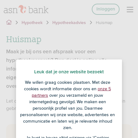
Inloggen
Huismap
Hypotheek
Hypotheekadvies
Huismap
Maak je bij ons een afspraak voor een
hypotheekgesprek? Dan deel je online alle
informatie die je ASN-adviseur nodig heeft in je
Leuk dat je onze website bezoekt
eigen Huismap. Dat is makkelijk, veilig en
We willen graag cookies plaatsen. Met deze
overzichtelijk.
cookies wordt informatie door ons en
onze 5
partners
over jou verzameld en jouw
Let op: De Huismap is niet bij elke vestiging van ASN in
internetgedrag gevolgd. We maken een
gebruik. Vraag je adviseur naar de mogelijkheden.
persoonlijk profiel van jou. Daarmee
personaliseren wij onze website, advertenties en
communicatie en laten wij je relevante inhoud
zien.
Je kunt je keuze altijd wijzigen via 'Cookies
Log in