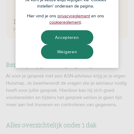
instellen' onderaan de pagina.
Hier vind je ons
privacyreglement
en ons
Inloggen op je Huismap
cookiereglement
.
Heb je al inloggegevens van je Huismap?
Accepteren
Weigeren
Bereid je hypotheekgesprek goed voor
Al voor je gesprek met een ASN-adviseur krijg je je eigen
Huismap. Je beantwoordt de vragen die je adviseur nodig
heeft voor jullie gesprek. Hierdoor kan hij zich goed
voorbereiden en tijdens het gesprek verlies je geen tijd
meer aan het invoeren en controleren van gegevens.
Alles overzichtelijk onder 1 dak