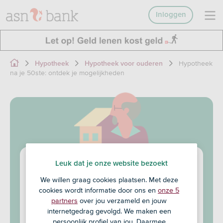
Inloggen
Hypotheek
Hypotheek
Hypotheek voor ouderen
na je 50ste: ontdek je mogelijkheden
Leuk dat je onze website bezoekt
Hypotheek na je 50ste:
We willen graag cookies plaatsen. Met deze
cookies wordt informatie door ons en
onze 5
ontdek je mogelijkheden
partners
over jou verzameld en jouw
internetgedrag gevolgd. We maken een
Wat zijn jouw woonwensen?
persoonlijk profiel van jou. Daarmee