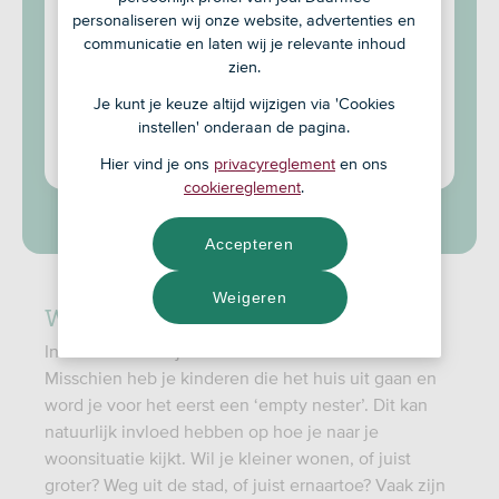
Bereken je maximale hypotheek
personaliseren wij onze website, advertenties en
Loop eens binnen bij je zelfstandig adviseur
communicatie en laten wij je relevante inhoud
zien.
Je kunt je keuze altijd wijzigen via 'Cookies
Maak een afspraak
instellen' onderaan de pagina.
Hier vind je ons
privacyreglement
en ons
Bereken je hypotheek
cookiereglement
.
Accepteren
Weigeren
Welke woonwensen heb jij?
In deze fase van je leven kan er veel veranderen.
Misschien heb je kinderen die het huis uit gaan en
word je voor het eerst een ‘empty nester’. Dit kan
natuurlijk invloed hebben op hoe je naar je
woonsituatie kijkt. Wil je kleiner wonen, of juist
groter? Weg uit de stad, of juist ernaartoe? Vaak zijn