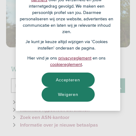
internetgedrag gevolgd. We maken een
persoonlijk profiel van jou. Daarmee
personaliseren wij onze website, advertenties en
communicatie en laten wij je relevante inhoud
zien.
Je kunt je keuze altijd wijzigen via 'Cookies
instellen' onderaan de pagina.
Hier vind je ons
privacyreglement
en ons
cookiereglement
.
Waar kunnen we je mee helpen?
Accepteren
Doorzoek de website
Weigeren
Zoeken
Informatie over de ID-check
Maximale hypotheek berekenen
Zoek een ASN-kantoor
Informatie over je nieuwe betaalpas