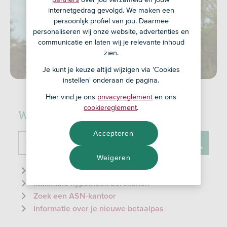
internetgedrag gevolgd. We maken een
persoonlijk profiel van jou. Daarmee
personaliseren wij onze website, advertenties en
communicatie en laten wij je relevante inhoud
zien.
Je kunt je keuze altijd wijzigen via 'Cookies
instellen' onderaan de pagina.
Hier vind je ons
privacyreglement
en ons
cookiereglement
.
Waar kunnen we je mee helpen?
Accepteren
Doorzoek de website
Weigeren
Zoeken
Informatie over de ID-check
Maximale hypotheek berekenen
Zoek een ASN-kantoor
Informatie over je nieuwe betaalpas