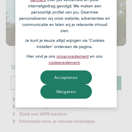
internetgedrag gevolgd. We maken een
persoonlijk profiel van jou. Daarmee
personaliseren wij onze website, advertenties en
communicatie en laten wij je relevante inhoud
zien.
Je kunt je keuze altijd wijzigen via 'Cookies
instellen' onderaan de pagina.
Hier vind je ons
privacyreglement
en ons
cookiereglement
.
Waar kunnen we je mee helpen?
Accepteren
Doorzoek de website
Weigeren
Zoeken
Informatie over de ID-check
Maximale hypotheek berekenen
Zoek een ASN-kantoor
Informatie over je nieuwe betaalpas