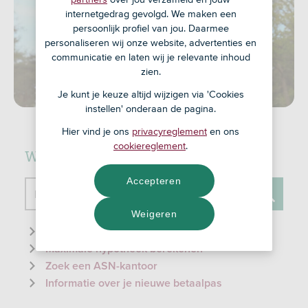
internetgedrag gevolgd. We maken een
persoonlijk profiel van jou. Daarmee
personaliseren wij onze website, advertenties en
communicatie en laten wij je relevante inhoud
zien.
Je kunt je keuze altijd wijzigen via 'Cookies
instellen' onderaan de pagina.
Hier vind je ons
privacyreglement
en ons
cookiereglement
.
Waar kunnen we je mee helpen?
Accepteren
Doorzoek de website
Weigeren
Zoeken
Informatie over de ID-check
Maximale hypotheek berekenen
Zoek een ASN-kantoor
Informatie over je nieuwe betaalpas