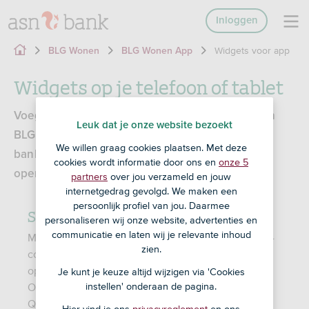
Inloggen
Widgets voor app
BLG Wonen
BLG Wonen App
Widgets op je telefoon of tablet
Voeg een widget toe om snel in te loggen op Mijn
Leuk dat je onze website bezoekt
BLG met de QR-code. Of bekijk het saldo op je
We willen graag cookies plaatsen. Met deze
bankspaarrekenng, zonder dat je de app hoeft te
cookies wordt informatie door ons en
onze 5
openen.
partners
over jou verzameld en jouw
internetgedrag gevolgd. We maken een
persoonlijk profiel van jou. Daarmee
Snel naar de QR-code scanner
personaliseren wij onze website, advertenties en
communicatie en laten wij je relevante inhoud
Met de actie widget heb je snel toegang tot de QR-
zien.
code scanner. Wil je inloggen op Mijn BLG of
opdrachten ondertekenen, zoals extra aflossen?
Je kunt je keuze altijd wijzigen via 'Cookies
Open in de widget de QR-code scanner, scan de
instellen' onderaan de pagina.
QR-code op het scherm van je laptop, computer of