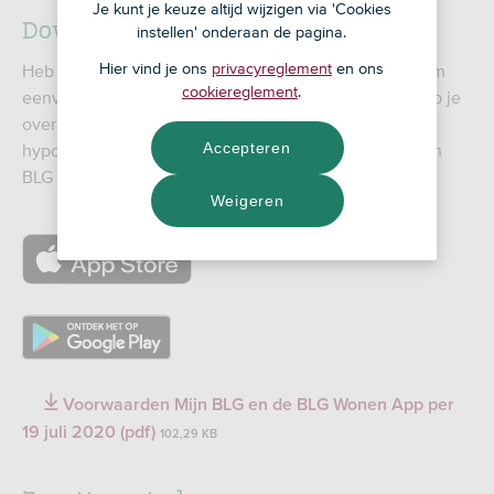
Je kunt je keuze altijd wijzigen via 'Cookies
Download de app
instellen' onderaan de pagina.
Hier vind je ons
privacyreglement
en ons
Heb je onze app nog niet? Download en installeer hem
cookiereglement
.
eenvoudig op je smartphone of tablet. Met de app heb je
overal en altijd toegang tot je actuele
Accepteren
hypotheekgegevens. En je logt er zelfs mee in op Mijn
BLG op je computer.
Weigeren
https://apps.apple.com/nl/app/blg-
wonen/id1585771762
https://play.google.com/store/apps/details?
id=nl.devolksbank.blg.wonen
Voorwaarden Mijn BLG en de BLG Wonen App per
19 juli 2020 (pdf)
102,29 KB