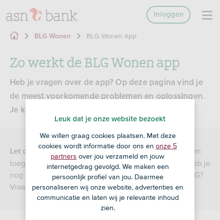
Inloggen
BLG Wonen App
BLG Wonen
Zo werkt de BLG Wonen app
Heb je vragen over de app? Op deze pagina vind je
de meest voorkomende problemen en oplossingen.
Je kan natuurlijk ook contact met ons opnemen.
Leuk dat je onze website bezoekt
We willen graag cookies plaatsen. Met deze
cookies wordt informatie door ons en
onze 5
als je de eerste keer inlogt in de app, heb je een
Let op:
partners
over jou verzameld en jouw
toegangsnaam en wachtwoord van Mijn BLG nodig. Heb je
internetgedrag gevolgd. We maken een
nog geen toegangsnaam en wachtwoord voor Mijn BLG?
persoonlijk profiel van jou. Daarmee
Vraag deze direct aan.
personaliseren wij onze website, advertenties en
communicatie en laten wij je relevante inhoud
zien.