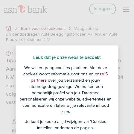
Inloggen
Vastgestelde
Bank voor de toekomst
dividendbedragen ASN Beleggingsfondsen AIF N.V. en ASN
Biodiversiteitsfonds N.V.
1 min
Leuk dat je onze website bezoekt
Tijdens de jaarlijkse Algemene Vergaderingen van
We willen graag cookies plaatsen. Met deze
Aandeelhouders van ASN Beleggingsfondsen AIF
cookies wordt informatie door ons en
onze 5
N.V. en ASN Biodiversiteitsfonds die op 4 juni 2024
partners
over jou verzameld en jouw
zijn gehouden, zijn over het boekjaar 2023 de
internetgedrag gevolgd. We maken een
persoonlijk profiel van jou. Daarmee
volgende dividendbedragen per aandeel
personaliseren wij onze website, advertenties en
vastgesteld:
communicatie en laten wij je relevante inhoud
zien.
ASN Beleggingsfonds AIF N.V.
Je kunt je keuze altijd wijzigen via 'Cookies
instellen' onderaan de pagina.
(Beleggingsmaatschappij met veranderlijk kapitaal)