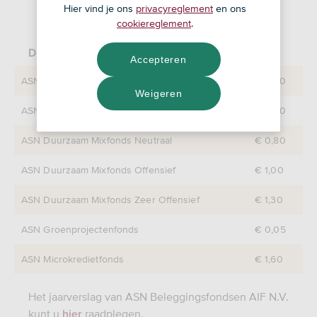
Hier vind je ons
privacyreglement
en ons
cookiereglement
.
Dividendbedragen per aandeel (in euro)
Accepteren
ASN Duurzaam Mixfonds Zeer Defensief
€ 0,40
Weigeren
ASN Duurzaam Mixfonds Defensief
€ 0,60
ASN Duurzaam Mixfonds Neutraal
€ 0,80
ASN Duurzaam Mixfonds Offensief
€ 1,00
ASN Duurzaam Mixfonds Zeer Offensief
€ 1,30
ASN Groenprojectenfonds
€ 0,05
ASN Microkredietfonds
€ 1,60
Het jaarverslag van ASN Beleggingsfondsen AIF N.V.
kunt u
raadplegen.
hier