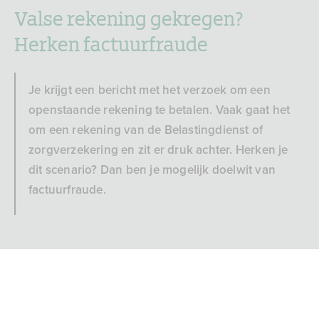
Valse rekening gekregen?
Herken factuurfraude
Je krijgt een bericht met het verzoek om een
openstaande rekening te betalen. Vaak gaat het
om een rekening van de Belastingdienst of
zorgverzekering en zit er druk achter. Herken je
dit scenario? Dan ben je mogelijk doelwit van
factuurfraude.
Valse rekening gekregen
Bank voor de toekomst
Herken factuurfraude
3 min
2689x bekeken