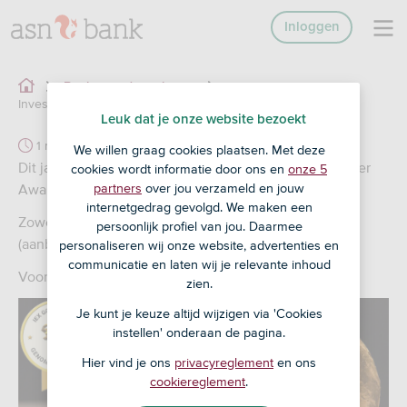
Inloggen
Stem op ASN Impact
Bank voor de toekomst
Investors
Leuk dat je onze website bezoekt
1 min
We willen graag cookies plaatsen. Met deze
Dit jaar is ASN Impact Investors voor 2 IEX Gouden Stier
cookies wordt informatie door ons en
onze 5
partners
over jou verzameld en jouw
Awards genomineerd.
internetgedrag gevolgd. We maken een
Zowel in de categorie ‘Duurzame Beleggingsfondsen
persoonlijk profiel van jou. Daarmee
(aanbieders) als de Gouden Stier Publieksprijs!
personaliseren wij onze website, advertenties en
communicatie en laten wij je relevante inhoud
Voor de publieksprijs kun je tot 1 maart stemmen.
zien.
Je kunt je keuze altijd wijzigen via 'Cookies
instellen' onderaan de pagina.
Hier vind je ons
privacyreglement
en ons
cookiereglement
.