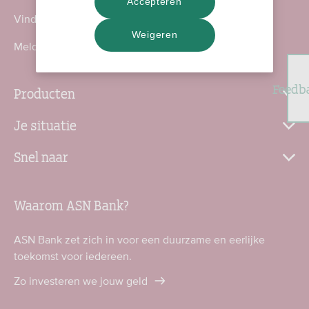
Accepteren
Vind een ASN-kantoor
Weigeren
Meld fraude en incidenten
Feedb
Producten
Je situatie
Snel naar
Waarom ASN Bank?
ASN Bank zet zich in voor een duurzame en eerlijke
toekomst voor iedereen.
Zo investeren we jouw geld