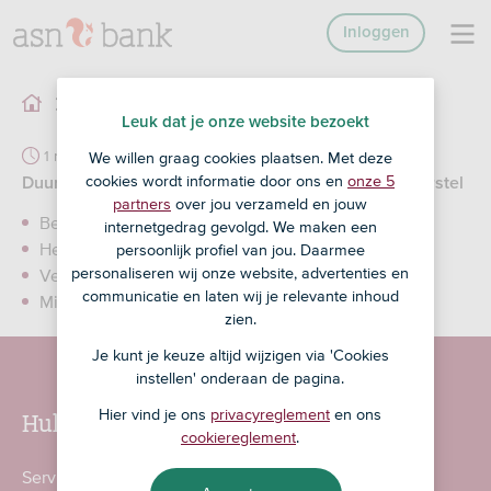
Inloggen
Biodiversiteit 1
Bank voor de toekomst
Leuk dat je onze website bezoekt
1 min
We willen graag cookies plaatsen. Met deze
cookies wordt informatie door ons en
onze 5
Duurzame boslandbouw, natuurberscherming en herstel
partners
over jou verzameld en jouw
Betere productie
internetgedrag gevolgd. We maken een
Herstel biodiversiteit
persoonlijk profiel van jou. Daarmee
personaliseren wij onze website, advertenties en
Vermindering ziekte verspreiding
communicatie en laten wij je relevante inhoud
Minder kans op plagen
zien.
Je kunt je keuze altijd wijzigen via 'Cookies
instellen' onderaan de pagina.
Hulp nodig?
Hier vind je ons
privacyreglement
en ons
cookiereglement
.
Service en contact