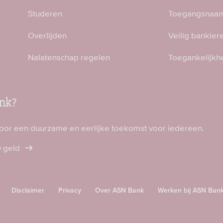
Studeren
Toegangsnaam
Overlijden
Veilig bankier
Nalatenschap regelen
Toegankelijkh
nk?
voor een duurzame en eerlijke toekomst voor iedereen.
w geld
Disclaimer
Privacy
Over ASN Bank
Werken bij ASN Ban