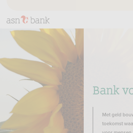
Bank v
Met geld bou
toekomst waar
voor mensen, 