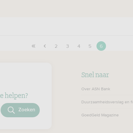
2
3
4
5
6
Snel naar
Over ASN Bank
e helpen?
Duurzaamheidsverslag en fi
oeken
GoedGeld Magazine