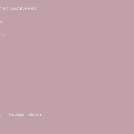
 en wachtwoord
en
eid
k
Cookies instellen