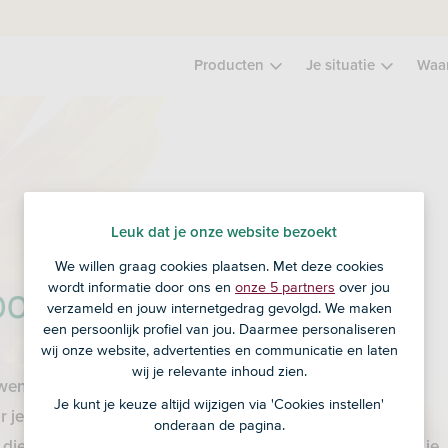
Producten
Je situatie
Waa
Leuk dat je onze website bezoekt
We willen graag cookies plaatsen. Met deze cookies
oor de toekomst
wordt informatie door ons en
onze 5 partners
over jou
verzameld en jouw internetgedrag gevolgd. We maken
een persoonlijk profiel van jou. Daarmee personaliseren
wij onze website, advertenties en communicatie en laten
wij je relevante inhoud zien.
wen we aan de toekomst van ons allemaal.
Een mooiere
Je kunt je keuze altijd wijzigen via 'Cookies instellen'
 je vandaag al zin in hebt.
Door te investeren met liefde
onderaan de pagina.
dieren en de natuur en te helpen bij het waarmaken van je