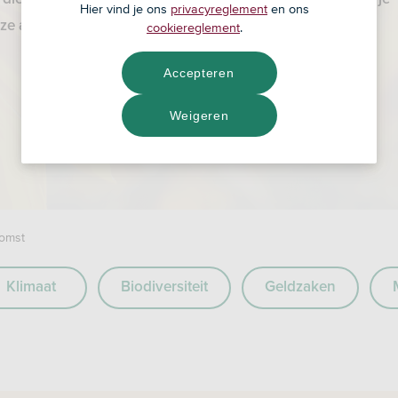
Hier vind je ons
privacyreglement
en ons
ze artikelen lees je hoe ASN Bank dat doet.
cookiereglement
.
Accepteren
Weigeren
komst
Klimaat
Biodiversiteit
Geldzaken