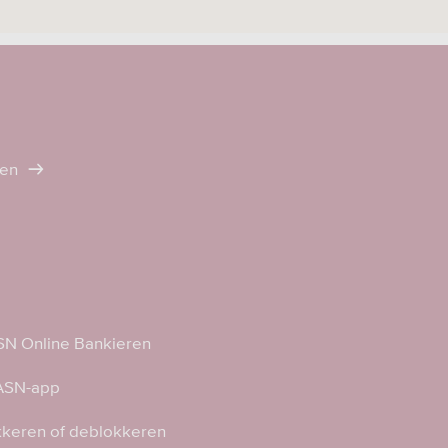
ten
N Online Bankieren
 ASN-app
kkeren of deblokkeren