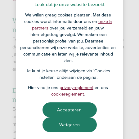
Leuk dat je onze website bezoekt
We willen graag cookies plaatsen. Met deze
Wat is het doel van een
cookies wordt informatie door ons en
onze 5
marketingplan?
partners
over jou verzameld en jouw
internetgedrag gevolgd. We maken een
Een marketingplan geeft jou en financiers inzicht in
persoonlijk profiel van jou. Daarmee
de markt en de behoeften van je doelgroep. Zo kun
personaliseren wij onze website, advertenties en
je jouw bedrijfsvoering daarop aanpassen en
communicatie en laten wij je relevante inhoud
zien.
hebben financiers een duidelijk beeld van de markt
en welke positie je daarin wilt innemen.
Je kunt je keuze altijd wijzigen via 'Cookies
instellen' onderaan de pagina.
De onderdelen van een
Hier vind je ons
privacyreglement
en ons
cookiereglement
.
marketingplan
Een marketingplan bestaat uit een aantal
Accepteren
onderdelen zoals duidelijke
marketingdoelstellingen, een uitgebreide
Weigeren
beschrijving van de doelgroep en de marketingmix-
en het budget.