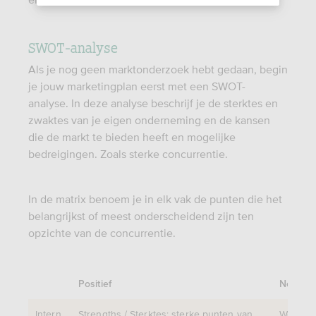
SWOT-analyse
Als je nog geen marktonderzoek hebt gedaan, begin
je jouw marketingplan eerst met een SWOT-
analyse. In deze analyse beschrijf je de sterktes en
zwaktes van je eigen onderneming en de kansen
die de markt te bieden heeft en mogelijke
bedreigingen. Zoals sterke concurrentie.
In de matrix benoem je in elk vak de punten die het
belangrijkst of meest onderscheidend zijn ten
opzichte van de concurrentie.
Positief
Negatie
Intern
Strengths / Sterktes: sterke punten van
Weaknes