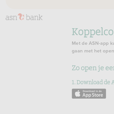
Koppelco
Met de ASN-app kun
gaan met het open
Zo open je ee
1. Download de A
Naar
de
App
Store