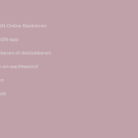
N Online Bankieren
 ASN-app
kkeren of deblokkeren
 en wachtwoord
en
eid