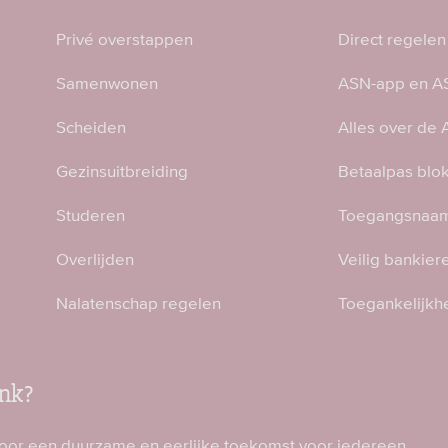
Privé overstappen
Direct regelen
Samenwonen
ASN-app en AS
Scheiden
Alles over de
Gezinsuitbreiding
Betaalpas blo
Studeren
Toegangsnaam
Overlijden
Veilig bankier
Nalatenschap regelen
Toegankelijkh
nk?
voor een duurzame en eerlijke toekomst voor iedereen.