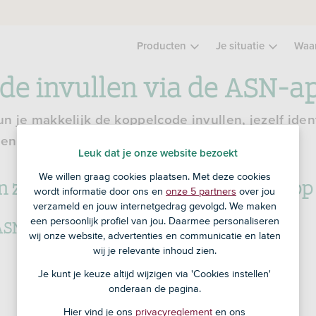
Producten
Je situatie
Waa
de invullen via de ASN-a
 je makkelijk de koppelcode invullen, jezelf iden
en van een zakelijke rekening.
Leuk dat je onze website bezoekt
We willen graag cookies plaatsen. Met deze cookies
n zakelijke rekening via de ASN-app
wordt informatie door ons en
onze 5 partners
over jou
verzameld en jouw internetgedrag gevolgd. We maken
SN-app voor je telefoon of tablet
een persoonlijk profiel van jou. Daarmee personaliseren
wij onze website, advertenties en communicatie en laten
wij je relevante inhoud zien.
Naar
de
Je kunt je keuze altijd wijzigen via 'Cookies instellen'
onderaan de pagina.
Google
Hier vind je ons
privacyreglement
en ons
Play