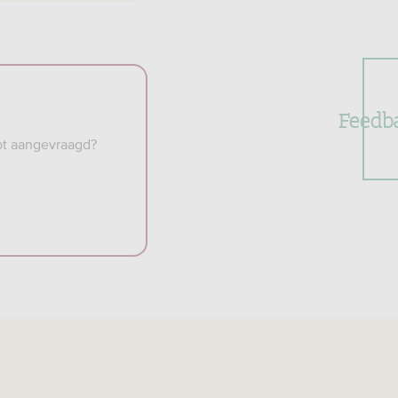
Feedb
bt aangevraagd?