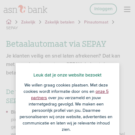
Inloggen
Zakelijk
Zakelijk betalen
Pinautomaat
SEPAY
Betaalautomaat via SEPAY
Je klanten veilig en snel laten afrekenen? Dat kan
met een pinautomaat van SEPAY. Je kunt de
betaalautomaat kopen, leasen of huren.
Leuk dat je onze website bezoekt
We willen graag cookies plaatsen. Met deze
De voordelen van een pinautomaat via
cookies wordt informatie door ons en
onze 5
SEPAY
partners
over jou verzameld en jouw
internetgedrag gevolgd. We maken een
persoonlijk profiel van jou. Daarmee
vraag je een
Binnen 2 werkdagen geleverd:
personaliseren wij onze website, advertenties en
pinautomaat aan bij SEPAY? Dan krijg je die
communicatie en laten wij je relevante inhoud
gebruiksklaar toegestuurd. Meestal is dat binnen 2
zien.
werkdagen. Zo kun je je klanten meteen veilig en snel