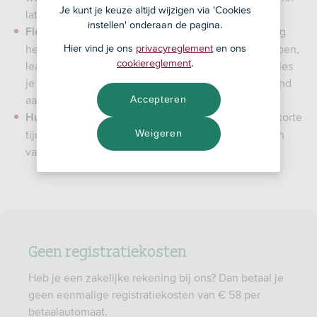
Je kunt je keuze altijd wijzigen via 'Cookies
laten afrekenen.
instellen' onderaan de pagina.
bij SEPAY kies je wat jij
nodig
Flexibel samenstellen:
hebt voor jouw bedrijf. Je kunt een pinautomaat kopen,
Hier vind je ons
privacyreglement
en ons
cookiereglement
.
leasen of huren. En je bepaalt zelf hoeveel transacties
je nodig hebt. Je kunt je transactiebundel elke maand
aanpassen.
Accepteren
heb je eenmalig of voor korte
Huren kan al vanaf 1 dag:
Weigeren
tijd een pinautomaat nodig? Kies dan voor het huren
van een betaalautomaat. Dat kan al voor 1 dag.
Geen registratiekosten
Heb je een zakelijke rekening bij ons? Dan betaal je
geen eenmalige registratiekosten van € 58 per
betaalautomaat.