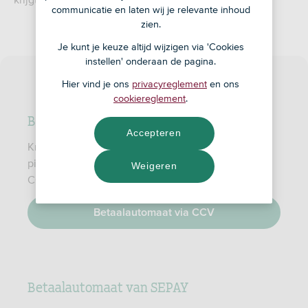
communicatie en laten wij je relevante inhoud
zien.
Je kunt je keuze altijd wijzigen via 'Cookies
instellen' onderaan de pagina.
Hier vind je ons
privacyreglement
en ons
cookiereglement
.
Betaalautomaat van CCV
Accepteren
Krijg 20% korting op de aankoopprijs van een
pinautomaat van CCV. Die korting krijg je op de
Weigeren
CCV Compact en CCV Mobile.
Betaalautomaat via CCV
Betaalautomaat van SEPAY