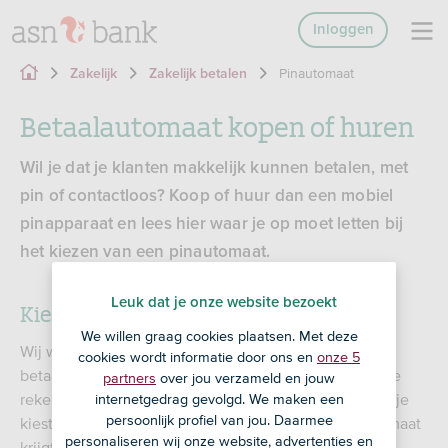
Inloggen
Pinautomaat
Zakelijk
Zakelijk betalen
Betaalautomaat kopen of huren
Wil je dat je klanten makkelijk kunnen betalen, met
pin of contactloos? Koop of huur dan een mobiel
pinapparaat en lees hier waar je op moet letten bij
het kiezen van een pinautomaat.
Leuk dat je onze website bezoekt
Kies zelf je betaalautomaat
We willen graag cookies plaatsen. Met deze
Wij werken samen met 2 leveranciers voor
cookies wordt informatie door ons en
onze 5
betaalautomaten: CCV en SEPAY. Heb je een zakelijke
partners
over jou verzameld en jouw
rekening bij ons? Dan krijg je bij CCV 20% korting. Of je
internetgedrag gevolgd. We maken een
persoonlijk profiel van jou. Daarmee
kiest voor SEPAY waar je € 49 korting per betaalautomaat
personaliseren wij onze website, advertenties en
krijgt.