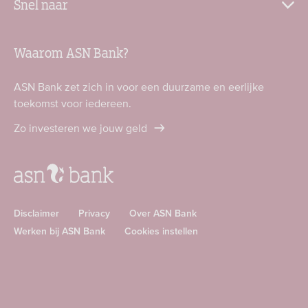
Snel naar
Waarom ASN Bank?
ASN Bank zet zich in voor een duurzame en eerlijke
toekomst voor iedereen.
Zo investeren we jouw geld
Disclaimer
Privacy
Over ASN Bank
Werken bij ASN Bank
Cookies instellen
Download
Download
ASN
ASN
app
app