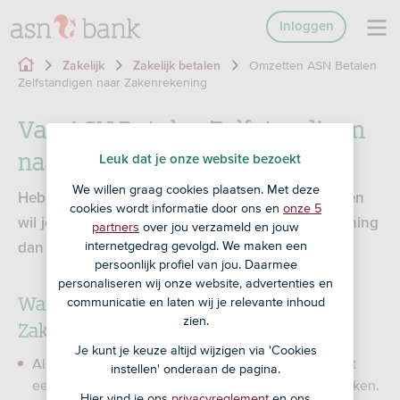
Inloggen
Omzetten ASN Betalen
Zakelijk
Zakelijk betalen
Zelfstandigen naar Zakenrekening
Van ASN Betalen Zelfstandigen
naar ASN Zakenrekening
Leuk dat je onze website bezoekt
We willen graag cookies plaatsen. Met deze
Heb je een ASN Betalen Zelfstandigen rekening en
cookies wordt informatie door ons en
onze 5
wil je liever een ASN Zakenrekening? Zet je rekening
partners
over jou verzameld en jouw
internetgedrag gevolgd. We maken een
dan om naar een Zakenrekening.
persoonlijk profiel van jou. Daarmee
personaliseren wij onze website, advertenties en
Wanneer kies je voor de ASN
communicatie en laten wij je relevante inhoud
zien.
Zakenrekening?
Je kunt je keuze altijd wijzigen via 'Cookies
Als je zzp’er bent en je rekening wilt uitbreiden met
instellen' onderaan de pagina.
een
of batchbetalingen wilt gebruiken.
incassocontract
Hier vind je ons
privacyreglement
en ons