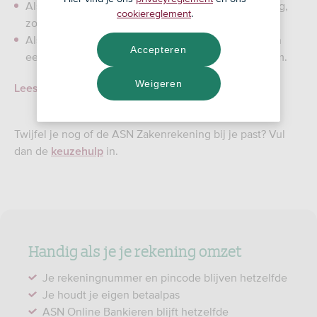
Als anderen toegang moeten krijgen tot de rekening,
cookiereglement
.
zoals mede-eigenaren of gemachtigden.
Als je mensen in dienst gaat nemen of overgaat van
Accepteren
een bv of eenmanszaak naar een andere rechtsvorm.
Weigeren
Lees meer over de ASN Zakenrekening
Twijfel je nog of de ASN Zakenrekening bij je past? Vul
dan de
in.
keuzehulp
Handig als je je rekening omzet
Je rekeningnummer en pincode blijven hetzelfde
Je houdt je eigen betaalpas
ASN Online Bankieren blijft hetzelfde