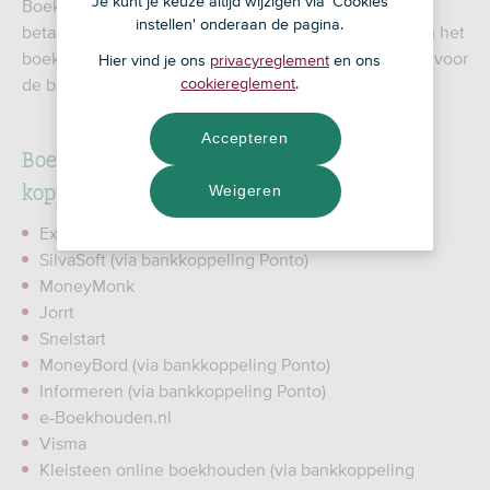
Je kunt je keuze altijd wijzigen via 'Cookies
Boekhoudkoppeling hoeft dat niet. Voor de koppeling
instellen' onderaan de pagina.
betaal je geen extra kosten aan ons. De aanbieder van het
boekhoudpakket kan wel kosten in rekening brengen voor
Hier vind je ons
privacyreglement
en ons
cookiereglement
.
de bankkoppeling.
Accepteren
Boekhoudprogramma's met een PSD2
koppeling naar ASN Bank
Weigeren
Exact
SilvaSoft (via bankkoppeling Ponto)
MoneyMonk
Jorrt
Snelstart
MoneyBord (via bankkoppeling Ponto)
Informeren (via bankkoppeling Ponto)
e-Boekhouden.nl
Visma
Kleisteen online boekhouden (via bankkoppeling