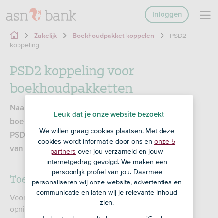
Inloggen
PSD2
Zakelijk
Boekhoudpakket koppelen
koppeling
PSD2 koppeling voor
boekhoudpakketten
Naast de
ASN Boekhoudkoppeling
bieden
Leuk dat je onze website bezoekt
boekhoudpakket leveranciers mogelijk ook een
We willen graag cookies plaatsen. Met deze
PSD2 koppeling aan. Informeer bij de leverancier
cookies wordt informatie door ons en
onze 5
van je boekhoudpakket naar de mogelijkheden.
partners
over jou verzameld en jouw
internetgedrag gevolgd. We maken een
persoonlijk profiel van jou. Daarmee
Toestemming en mogelijke kosten
personaliseren wij onze website, advertenties en
communicatie en laten wij je relevante inhoud
Voor een PSD2 koppeling moet je iedere 180 dagen
zien.
opnieuw toestemming geven. Bij de ASN