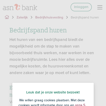
Inloggen
Bedrijfspand huren
Zakelijk
Bedrijfshuisvesting
Bedrijfspand huren
Het huren van een bedrijfspand biedt de
mogelijkheid om de stap te maken van
bijvoorbeeld thuis werken, naar werken in een
mooie bedrijfsruimte. Lees hier alles over de
mogelijke kosten, de huurovereenkomst en
andere zaken waar je op moet of kunt letten.
Een bedrijfspand huren: de voor- en
nadelen
Leuk dat je onze website bezoekt
We willen graag cookies plaatsen. Met deze
Voor veel ondernemers is het huren van een
cookies wordt informatie door ons en
onze 5