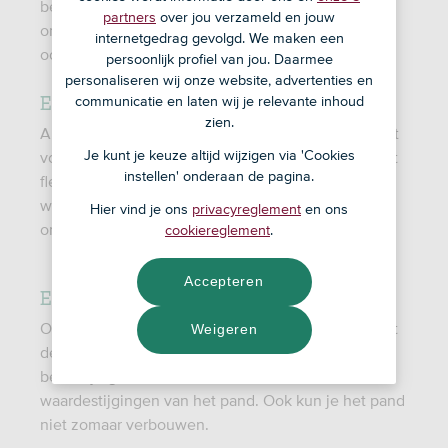
bedrijfspand een goede oplossing om hun
partners
over jou verzameld en jouw
onderneming uit te breiden. Echter brengt huren
internetgedrag gevolgd. We maken een
ook nadelen met zich mee.
persoonlijk profiel van jou. Daarmee
personaliseren wij onze website, advertenties en
Een bedrijfspand huren: de voordelen
communicatie en laten wij je relevante inhoud
zien.
Als je net begonnen bent met ondernemen kan het
Je kunt je keuze altijd wijzigen via 'Cookies
voordelen hebben om een ruimte te huren. Je blijft
instellen' onderaan de pagina.
flexibel en hoeft geen grote investering te doen,
waardoor je meer vermogen overhoudt voor je
Hier vind je ons
privacyreglement
en ons
onderneming.
cookiereglement
.
Accepteren
Een bedrijfspand huren: de nadelen
Op de lange termijn kan huren duur worden, omdat
Weigeren
de huurprijs meestal jaarlijks oploopt. Daarnaast
behaal je geen voordeel uit eventuele
waardestijgingen van het pand. Ook kun je het pand
niet zomaar verbouwen.