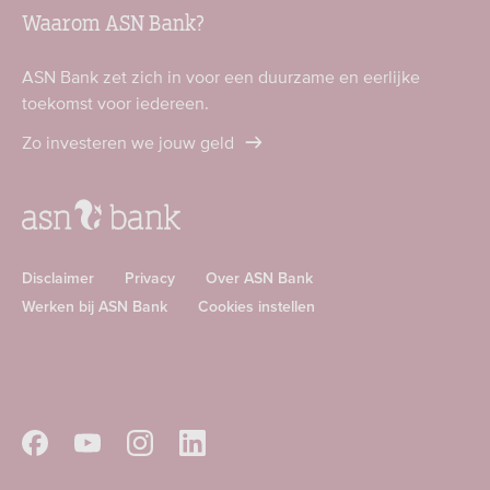
Waarom ASN Bank?
ASN Bank zet zich in voor een duurzame en eerlijke
toekomst voor iedereen.
Zo investeren we jouw geld
Disclaimer
Privacy
Over ASN Bank
Werken bij ASN Bank
Cookies instellen
Download
Download
ASN
ASN
app
app
Volg
Volg
Volg
Volg
in
in
ASN
ASN
ASN
ASN
de
de